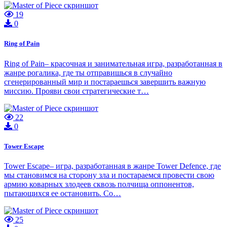
19
0
Ring of Pain
Ring of Pain– красочная и занимательная игра, разработанная в
жанре рогалика, где ты отправишься в случайно
сгенерированный мир и постараешься завершить важную
миссию. Прояви свои стратегические т…
22
0
Tower Escape
Tower Escape– игра, разработанная в жанре Tower Defence, где
мы становимся на сторону зла и постараемся провести свою
армию коварных злодеев сквозь полчища оппонентов,
пытающихся ее остановить. Со…
25