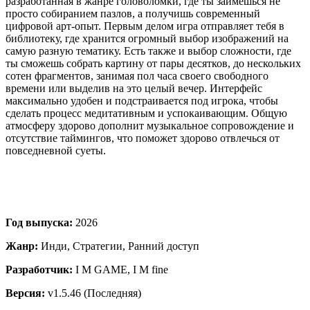
разработанная в жанре головоломки, где ты займешься не
просто собиранием пазлов, а получишь современный
цифровой арт-опыт. Первым делом игра отправляет тебя в
библиотеку, где хранится огромный выбор изображений на
самую разную тематику. Есть также и выбор сложности, где
ты сможешь собрать картину от пары десятков, до нескольких
сотен фрагментов, занимая пол часа своего свободного
времени или выделив на это целый вечер. Интерфейс
максимально удобен и подстраивается под игрока, чтобы
сделать процесс медитативным и успокаивающим. Общую
атмосферу здорово дополнит музыкальное сопровождение и
отсутствие таймингов, что поможет здорово отвлечься от
повседневной суеты.
Год выпуска:
2026
Жанр:
Инди, Стратегии, Ранний доступ
Разработчик:
I M GAME, I M fine
Версия:
v1.5.46 (Последняя)