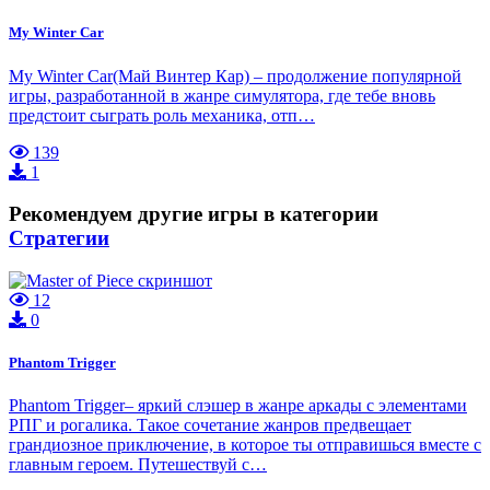
My Winter Car
My Winter Car(Май Винтер Кар) – продолжение популярной
игры, разработанной в жанре симулятора, где тебе вновь
предстоит сыграть роль механика, отп…
139
1
Рекомендуем другие игры в категории
Стратегии
12
0
Phantom Trigger
Phantom Trigger– яркий слэшер в жанре аркады с элементами
РПГ и рогалика. Такое сочетание жанров предвещает
грандиозное приключение, в которое ты отправишься вместе с
главным героем. Путешествуй с…