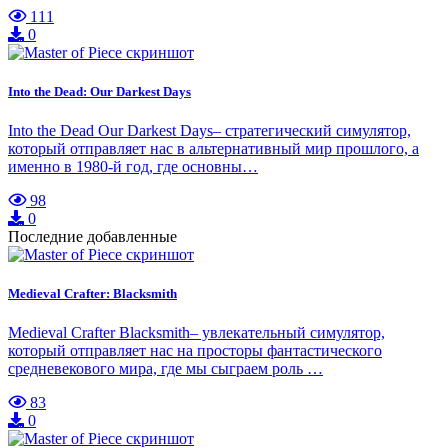
111
0
Into the Dead: Our Darkest Days
Into the Dead Our Darkest Days– стратегический симулятор,
который отправляет нас в альтернативный мир прошлого, а
именно в 1980-й год, где основны…
98
0
Последние добавленные
Medieval Crafter: Blacksmith
Medieval Crafter Blacksmith– увлекательный симулятор,
который отправляет нас на просторы фантастического
средневекового мира, где мы сыграем роль …
83
0