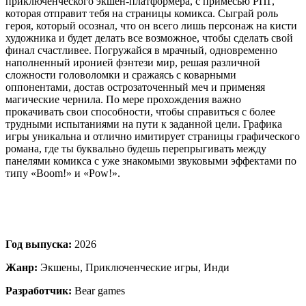
приключенческого экшен-платформера, с примесью РПГ,
которая отправит тебя на страницы комикса. Сыграй роль
героя, который осознал, что он всего лишь персонаж на кисти
художника и будет делать все возможное, чтобы сделать свой
финал счастливее. Погружайся в мрачный, одновременно
наполненный иронией фэнтези мир, решая различной
сложности головоломки и сражаясь с коварными
оппонентами, достав острозаточенный меч и применяя
магические чернила. По мере прохождения важно
прокачивать свои способности, чтобы справиться с более
трудными испытаниями на пути к заданной цели. Графика
игры уникальна и отлично имитирует страницы графического
романа, где ты буквально будешь перепрыгивать между
панелями комикса с уже знакомыми звуковыми эффектами по
типу «Boom!» и «Pow!».
Год выпуска:
2026
Жанр:
Экшены, Приключенческие игры, Инди
Разработчик:
Bear games