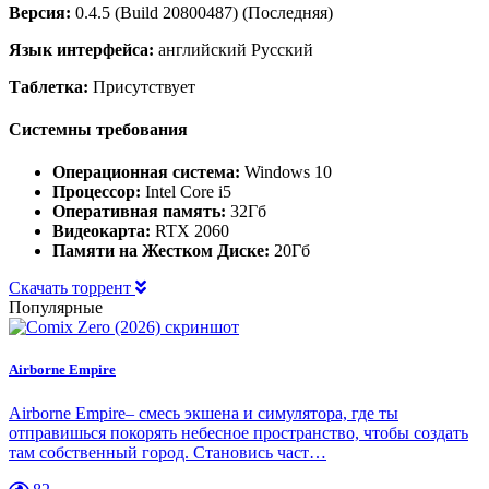
Версия:
0.4.5 (Build 20800487) (Последняя)
Язык интерфейса:
английский Русский
Таблетка:
Присутствует
Системны требования
Операционная система:
Windows 10
Процессор:
Intel Core i5
Оперативная память:
32Гб
Видеокарта:
RTX 2060
Памяти на Жестком Диске:
20Гб
Скачать торрент
Популярные
Airborne Empire
Airborne Empire– смесь экшена и симулятора, где ты
отправишься покорять небесное пространство, чтобы создать
там собственный город. Становись част…