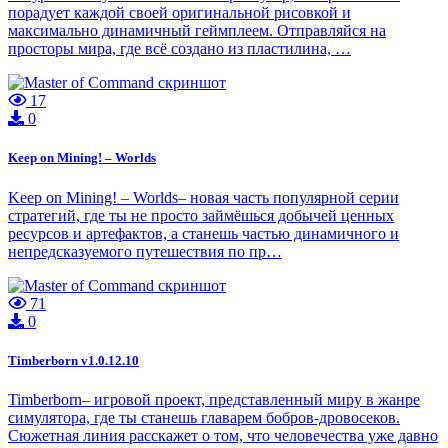
порадует каждой своей оригинальной рисовкой и
максимально динамичный геймплеем. Отправляйся на
просторы мира, где всё создано из пластилина, …
17
0
Keep on Mining! – Worlds
Keep on Mining! – Worlds– новая часть популярной серии
стратегий, где ты не просто займёшься добычей ценных
ресурсов и артефактов, а станешь частью динамичного и
непредсказуемого путешествия по пр…
71
0
Timberborn v1.0.12.10
Timberborn– игровой проект, представленный миру в жанре
симулятора, где ты станешь главарем бобров-дровосеков.
Сюжетная линия расскажет о том, что человечества уже давно