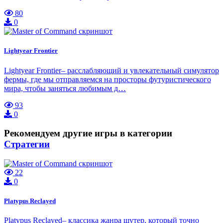
80
0
Lightyear Frontier
Lightyear Frontier– расслабляющий и увлекательный симулятор
фермы, где мы отправляемся на просторы футуристического
мира, чтобы заняться любимым д…
93
0
Рекомендуем другие игры в категории
Стратегии
22
0
Platypus Reclayed
Platypus Reclayed– классика жанра шутер, который точно