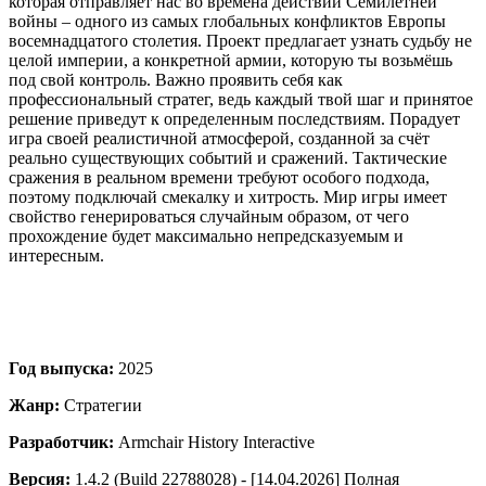
которая отправляет нас во времена действий Семилетней
войны – одного из самых глобальных конфликтов Европы
восемнадцатого столетия. Проект предлагает узнать судьбу не
целой империи, а конкретной армии, которую ты возьмёшь
под свой контроль. Важно проявить себя как
профессиональный стратег, ведь каждый твой шаг и принятое
решение приведут к определенным последствиям. Порадует
игра своей реалистичной атмосферой, созданной за счёт
реально существующих событий и сражений. Тактические
сражения в реальном времени требуют особого подхода,
поэтому подключай смекалку и хитрость. Мир игры имеет
свойство генерироваться случайным образом, от чего
прохождение будет максимально непредсказуемым и
интересным.
Год выпуска:
2025
Жанр:
Стратегии
Разработчик:
Armchair History Interactive
Версия:
1.4.2 (Build 22788028) - [14.04.2026] Полная