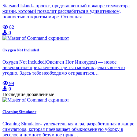
Starsand Island– проект, представленный в жанре симулятора
жизни, который позволит расслабиться в удивительном,
полностью открытом мире. Основная …
82
0
Oxygen Not Included
Oxygen Not Included(Оксиген Нот Инклудед) — новое
невероятное приключение, где ты сможешь делать все что
угодно. Здесь тебе необходимо отправиться…
99
0
Последние добавленные
Cleaning Simulator
Cleaning Simulator– увлекательная игра, разработанная в жанре
симулятора, которая превращает обыкновенную уборку в
веселое и немного безумное прик…