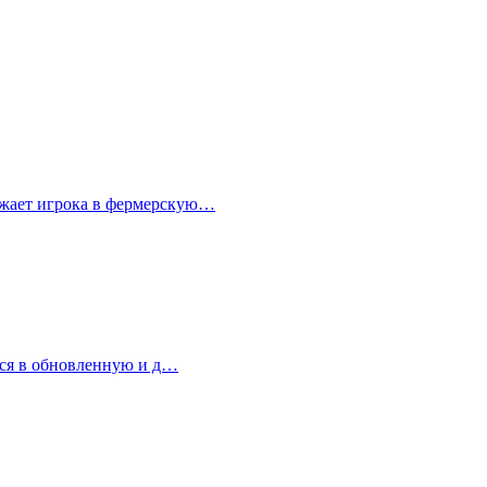
ружает игрока в фермерскую…
ться в обновленную и д…