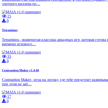
элитного киллера по…
15
0
Tetraminos
Tetraminos– знаменитая классика аркадных игр, которая готова
времени игрового…
33
0
Contraption Maker v1.4.46
Contraption Maker– игра на логику, где тебе предстоит развяз
при этом не заб…
17
0