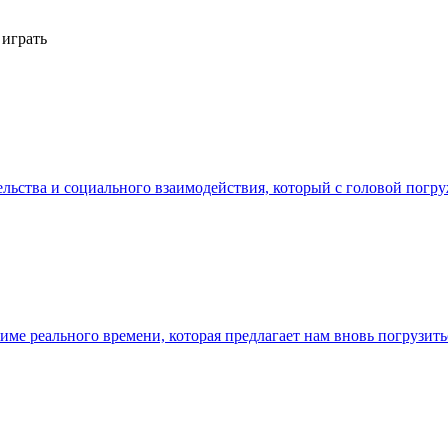
 играть
ительства и социального взаимодействия, который с головой пог
 режиме реального времени, которая предлагает нам вновь погрузи