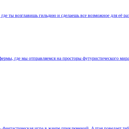
а, где ты возглавишь гильдию и сделаешь все возможное для её 
р фермы, где мы отправляемся на просторы футуристического ми
) – фантастическая игра в жанре приключений, Алтая поведает т