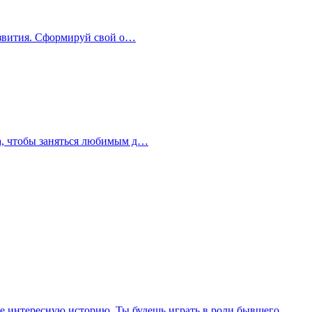
развития. Сформируй свой о…
ра, чтобы заняться любимым д…
ебе интересную историю. Ты будешь играть в роли бывшего