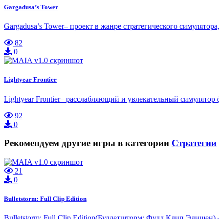
Gargadusa’s Tower
Gargadusa’s Tower– проект в жанре стратегического симулятор
82
0
Lightyear Frontier
Lightyear Frontier– расслабляющий и увлекательный симулято
92
0
Рекомендуем другие игры в категории
Стратегии
21
0
Bulletstorm: Full Clip Edition
Bulletstorm: Full Clip Edition(Буллетшторм: Фулл Клип Эдишен