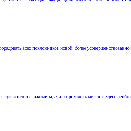
 порадовать всех поклонников новой, более усовершенствованной
ывать достаточно сложные задачи и проходить миссии. Здесь нео