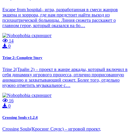
Escape from hospital– игра, разработанная в смеси жанров
экшена и хоррора, где нам предстоит найти выход из
психиатрической больницы. Линия сюжета расскажет о
главном герое, который оказался на бо…
14
0
Trine 2: Complete Story
Trine 2(Трайн 2) – проект в жанре аркады, который включил в
себя динамику игрового процесса, отлично прорисованную
анимацию и захватывающий сюжет. Более того, отдельно
нужно отметить музыкальное с…
16
0
Crossing Souls v1.2.4
Crossing Souls(Кросинг Соулс) – игровой проект,