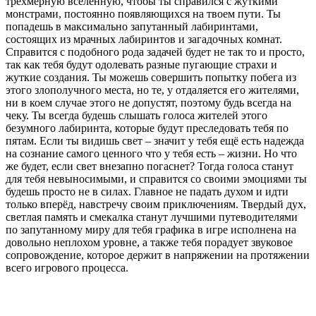
трехмерную вселенную, чтобы ты справился с жуткими
монстрами, постоянно появляющихся на твоем пути. Ты
попадешь в максимально запутанный лабиринтами,
состоящих из мрачных лабиринтов и загадочных комнат.
Справится с подобного рода задачей будет не так то и просто,
так как тебя будут одолевать разные пугающие страхи и
жуткие создания. Ты можешь совершить попытку побега из
этого злополучного места, но те, у отдаляется его жителями,
ни в коем случае этого не допустят, поэтому будь всегда на
чеку. Ты всегда будешь слышать голоса жителей этого
безумного лабиринта, которые будут преследовать тебя по
пятам. Если ты видишь свет – значит у тебя ещё есть надежда
на сознание самого ценного что у тебя есть – жизни. Но что
же будет, если свет внезапно погаснет? Тогда голоса станут
для тебя невыносимыми, и справится со своими эмоциями ты
будешь просто не в силах. Главное не падать духом и идти
только вперёд, навстречу своим приключениям. Твердый дух,
светлая память и смекалка станут лучшими путеводителями
по запутанному миру для тебя графика в игре исполнена на
довольно неплохом уровне, а также тебя порадует звуковое
сопровождение, которое держит в напряжении на протяжении
всего игрового процесса.