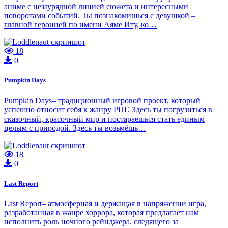
аниме с незаурядной линией сюжета и интересными
поворотами событий. Ты познакомишься с девушкой –
главной героиней по имени Аяме Иту, ко…
18
0
Pumpkin Days
Pumpkin Days– традиционный игровой проект, который
успешно относит себя к жанру РПГ. Здесь ты погрузиться в
сказочный, красочный мир и постараешься стать единым
целым с природой. Здесь ты возьмёшь…
18
0
Last Report
Last Report– атмосферная и держащая в напряжении игра,
разработанная в жанре хоррора, которая предлагает нам
исполнить роль ночного рейнджера, следящего за