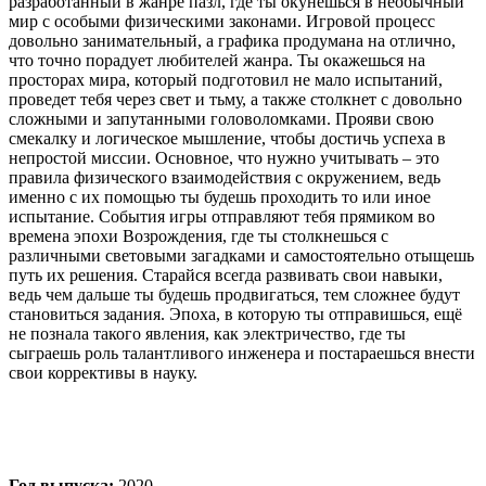
разработанный в жанре пазл, где ты окунешься в необычный
мир с особыми физическими законами. Игровой процесс
довольно занимательный, а графика продумана на отлично,
что точно порадует любителей жанра. Ты окажешься на
просторах мира, который подготовил не мало испытаний,
проведет тебя через свет и тьму, а также столкнет с довольно
сложными и запутанными головоломками. Прояви свою
смекалку и логическое мышление, чтобы достичь успеха в
непростой миссии. Основное, что нужно учитывать – это
правила физического взаимодействия с окружением, ведь
именно с их помощью ты будешь проходить то или иное
испытание. События игры отправляют тебя прямиком во
времена эпохи Возрождения, где ты столкнешься с
различными световыми загадками и самостоятельно отыщешь
путь их решения. Старайся всегда развивать свои навыки,
ведь чем дальше ты будешь продвигаться, тем сложнее будут
становиться задания. Эпоха, в которую ты отправишься, ещё
не познала такого явления, как электричество, где ты
сыграешь роль талантливого инженера и постараешься внести
свои коррективы в науку.
Год выпуска:
2020