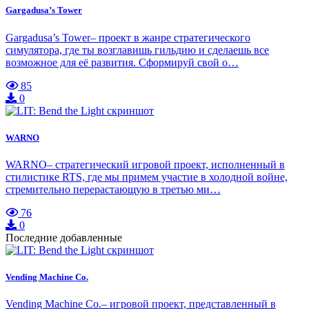
Gargadusa’s Tower
Gargadusa’s Tower– проект в жанре стратегического
симулятора, где ты возглавишь гильдию и сделаешь все
возможное для её развития. Сформируй свой о…
85
0
WARNO
WARNO– стратегический игровой проект, исполненный в
стилистике RTS, где мы примем участие в холодной войне,
стремительно перерастающую в третью ми…
76
0
Последние добавленные
Vending Machine Co.
Vending Machine Co.– игровой проект, представленный в