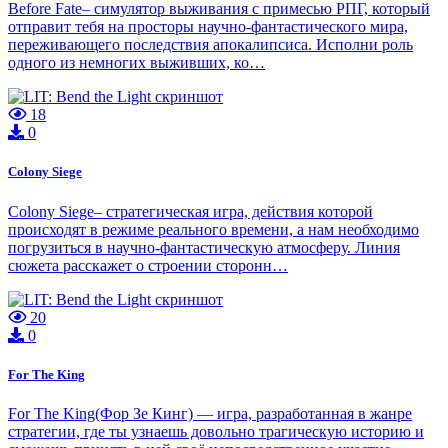
Before Fate– симулятор выживания с примесью РПГ, который
отправит тебя на просторы научно-фантастического мира,
переживающего последствия апокалипсиса. Исполни роль
одного из немногих выживших, ко…
18
0
Colony Siege
Colony Siege– стратегическая игра, действия которой
происходят в режиме реального времени, а нам необходимо
погрузиться в научно-фантастическую атмосферу. Линия
сюжета расскажет о строении сторонн…
20
0
For The King
For The King(Фор Зе Кинг) — игра, разработанная в жанре
стратегии, где ты узнаешь довольно трагическую историю и