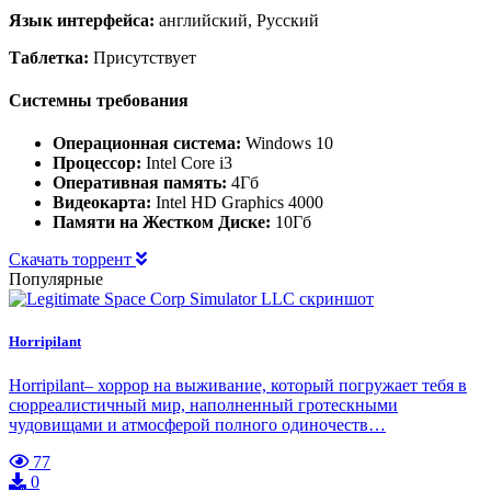
Язык интерфейса:
английский, Русский
Таблетка:
Присутствует
Системны требования
Операционная система:
Windows 10
Процессор:
Intel Core i3
Оперативная память:
4Гб
Видеокарта:
Intel HD Graphics 4000
Памяти на Жестком Диске:
10Гб
Скачать торрент
Популярные
Horripilant
Horripilant– хоррор на выживание, который погружает тебя в
сюрреалистичный мир, наполненный гротескными
чудовищами и атмосферой полного одиночеств…
77
0