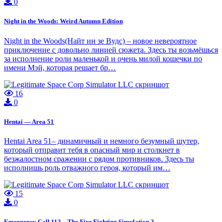
0
Night in the Woods: Weird Autumn Edition
Night in the Woods(Найт ин зе Вудс) – новое невероятное
приключение с довольно линией сюжета. Здесь ты возьмёшься
за исполнение роли маленькой и очень милой кошечки по
имени Мэй, которая решает бр…
16
0
Hentai — Area 51
Hentai Area 51– динамичный и немного безумный шутер,
который отправит тебя в опасный мир и столкнет в
безжалостном сражении с рядом противников. Здесь ты
исполнишь роль отважного героя, который им…
15
0
Emergency Call 112 – The Fire Fighting Simulation 2