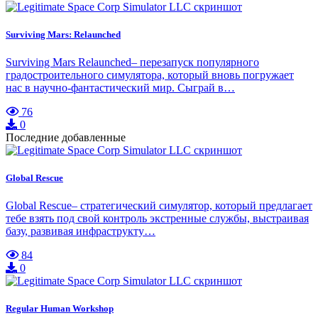
Surviving Mars: Relaunched
Surviving Mars Relaunched– перезапуск популярного
градостроительного симулятора, который вновь погружает
нас в научно-фантастический мир. Сыграй в…
76
0
Последние добавленные
Global Rescue
Global Rescue– стратегический симулятор, который предлагает
тебе взять под свой контроль экстренные службы, выстраивая
базу, развивая инфраструкту…
84
0
Regular Human Workshop