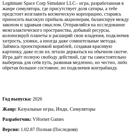
Legitimate Space Corp Simulator LLC– игра, разработанная в
жанре симулятора, где присутствует доля сатиры, а тебе
предстоит возглавить космическую корпорацию, стараясь
приносить высокую прибыль акционерам, балансируя между
законом и здравым смыслом. Отправляйся на исследование
межгалактического пространства, добывай ресурсы,
колонизируй планеты и расширяй свои владения, подключив
хитрость, уловки, а иногда даже сомнительные методы.
Займись проектировкой кораблей, создавая красивую
картинку, даже если их летали держаться на обычном скотче.
Игра даёт полную свободу действий, где ты самостоятельно
выберешь для себя путь, развивая медленно, но честно, либо
обретая большое состояние, но подключив контрабанду.
Год выпуска:
2026
Жанр:
Казуальные игры, Инди, Симуляторы
Разработчик:
VHornet Games
Версия:
1.02.87 Полная (Последняя)