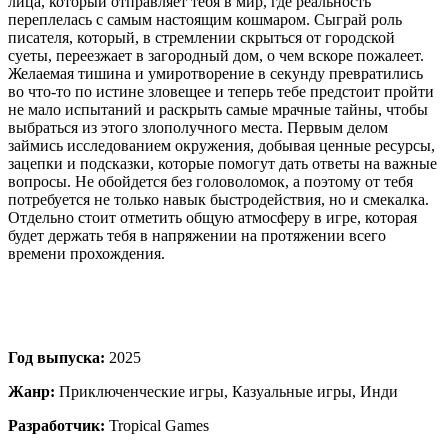
лица, который отправляет тебя в мир, где реальность
переплелась с самым настоящим кошмаром. Сыграй роль
писателя, который, в стремлении скрыться от городской
суеты, переезжает в загородный дом, о чем вскоре пожалеет.
Желаемая тишина и умиротворение в секунду превратились
во что-то по истине зловещее и теперь тебе предстоит пройти
не мало испытаний и раскрыть самые мрачные тайны, чтобы
выбраться из этого злополучного места. Первым делом
займись исследованием окружения, добывая ценные ресурсы,
зацепки и подсказки, которые помогут дать ответы на важные
вопросы. Не обойдется без головоломок, а поэтому от тебя
потребуется не только навык быстродействия, но и смекалка.
Отдельно стоит отметить общую атмосферу в игре, которая
будет держать тебя в напряжении на протяжении всего
времени прохождения.
Год выпуска:
2025
Жанр:
Приключенческие игры, Казуальные игры, Инди
Разработчик:
Tropical Games