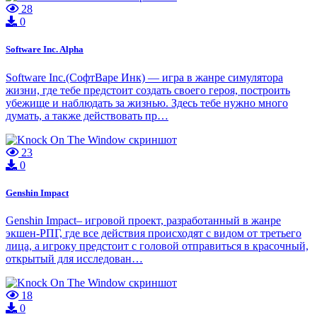
28
0
Software Inc. Alpha
Software Inc.(СофтВаре Инк) — игра в жанре симулятора
жизни, где тебе предстоит создать своего героя, построить
убежище и наблюдать за жизнью. Здесь тебе нужно много
думать, а также действовать пр…
23
0
Genshin Impact
Genshin Impact– игровой проект, разработанный в жанре
экшен-РПГ, где все действия происходят с видом от третьего
лица, а игроку предстоит с головой отправиться в красочный,
открытый для исследован…
18
0