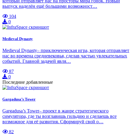
который отправляет нас на просторы мира гонок. Новый
выпуск наделён ещё большими возможност…
104
0
Medieval Dynasty
Medieval Dynasty– приключенческая игра, которая отправляет
нас во времена средневековья, сделав частью увлекательных
событий. Главной задачей явля…
87
0
Последние добавленные
Gargadusa’s Tower
Gargadusa’s Tower– проект в жанре стратегического
симулятора, где ты возглавишь гильдию и сделаешь все
возможное для её развития. Сформируй свой о…
82