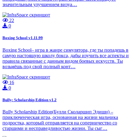
значительным улучшением визуа…
22
0
Boxing School v1.11.99
Boxing School– игра в жанре симулятора, где ты попадешь в
самую настоящую школу бокса, дабы изучить все аспекты и
правила связанные с данным видом боевых искусств. Ты
возьмёшь под свой полный конт…
16
0
Bully: Scholarship Edition v1.2
Bully Scholarship Edition(Булли Сколаршип Эдишн) –
приключенческая игра, основанная на жизни мальчика
подростка, который отправляется на соперничество со
старшими и несправедливостью жизни. Ты сыг…