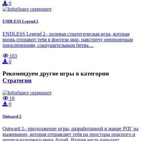
0
ENDLESS Legend 2
ENDLESS Legend 2– ролевая стратегическая игра, которая
вновь отправит тебя в фэнтези мир, навстречу невероятным
приключениям, сокрушительным битва…
103
0
Рекомендуем другие игры в категории
Стратегии
19
0
Outward 2
Outward 2– продолжение игры, разработанной в жанре РПГ на
выживание, которая отправляет тебя на просторы опасного и
непредсказуемого мира Аурай. Вторая часть порадует