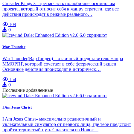
Crusader Kings 3– третья часть полюбившегося многим
проекта, который относит себя к жанру стратеги, где все
действия происходят в режиме реального…
109
0
War Thunder
War Thunder(ВарТандер) – отличный представитель жанра
ММОРПГ, который сочетает в себе феерический экшен.
Основные действия происходят в историческ…
154
0
Последние добавленные
I Am Jesus Christ
I Am Jesus Christ– максимально реалистичный и
увлекательный симулятор от первого лица, где тебе предстоит
пройти тернистый путь Спасителя из Новог…