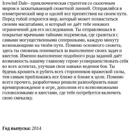
Icewind Dale– приключенческая стратегия со сказочным
миром и захватывающей сюжетной линией. Отправляйся в
изометрический мир и одолей все препятствия на своем пути.
Перед тобой откроется мир, который может похвастаться
своими масштабами, и который не даёт тебе никаких
ограничений для его исследования. Ты отправляешься в
покрытые мрачными тайнами подземелья, где сразиться с
самыми могущественными соперниками, каждую минуту
возникающими на твоём пути. Помимо основного сюжета,
здесь ты сможешь пониматься за выполнение своих задач и
квестов. Именно выполнение подобного рода заданий даёт
возможность нашему главному герою усовершенствовать себя
во всех аспектах, улучшая свои навыки ведения боя. Ты
будешь крошить и рубить всех сторонников вражеской силы,
тем самым приближаясь все ближе и ближе к цели. Помимо
всего прочего, разработчики решили разнообразить наше
времяпровождение в игре, дополнив его всевозможными
головоломками и квестами, где тебе потребуется включить
свою смекалку.
Год выпуска:
2014