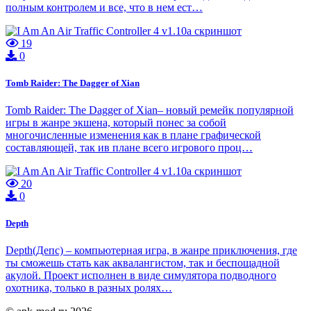
полным контролем и все, что в нем ест…
19
0
Tomb Raider: The Dagger of Xian
Tomb Raider: The Dagger of Xian– новый ремейк популярной
игры в жанре экшена, который понес за собой
многочисленные изменения как в плане графической
составляющей, так ив плане всего игрового проц…
20
0
Depth
Depth(Депс) – компьютерная игра, в жанре приключения, где
ты сможешь стать как аквалангистом, так и беспощадной
акулой. Проект исполнен в виде симулятора подводного
охотника, только в разных ролях…