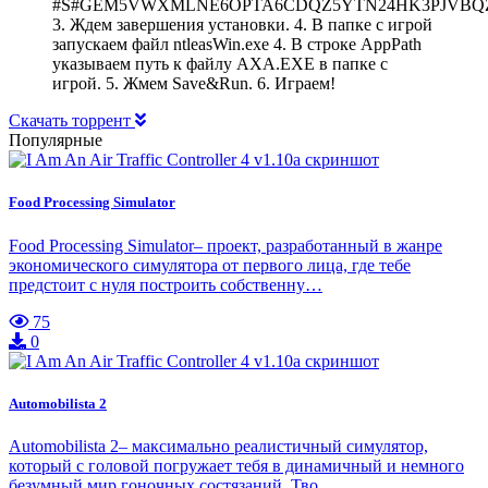
#S#GEM5VWXMLNE6OPTA6CDQZ5YTN24HK3PJVBQ
3. Ждем завершения установки. 4. В папке с игрой
запускаем файл ntleasWin.exe 4. В строке AppPath
указываем путь к файлу AXA.EXE в папке с
игрой. 5. Жмем Save&Run. 6. Играем!
Скачать торрент
Популярные
Food Processing Simulator
Food Processing Simulator– проект, разработанный в жанре
экономического симулятора от первого лица, где тебе
предстоит с нуля построить собственну…
75
0
Automobilista 2
Automobilista 2– максимально реалистичный симулятор,
который с головой погружает тебя в динамичный и немного
безумный мир гоночных состязаний. Тво…