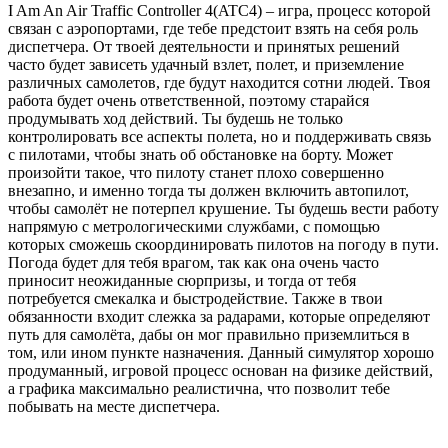
I Am An Air Traffic Controller 4(ATC4) – игра, процесс которой
связан с аэропортами, где тебе предстоит взять на себя роль
диспетчера. От твоей деятельности и принятых решений
часто будет зависеть удачный взлет, полет, и приземление
различных самолетов, где будут находится сотни людей. Твоя
работа будет очень ответственной, поэтому старайся
продумывать ход действий. Ты будешь не только
контролировать все аспекты полета, но и поддерживать связь
с пилотами, чтобы знать об обстановке на борту. Может
произойти такое, что пилоту станет плохо совершенно
внезапно, и именно тогда ты должен включить автопилот,
чтобы самолёт не потерпел крушение. Ты будешь вести работу
напрямую с метрологическими службами, с помощью
которых сможешь скоординировать пилотов на погоду в пути.
Погода будет для тебя врагом, так как она очень часто
приносит неожиданные сюрпризы, и тогда от тебя
потребуется смекалка и быстродействие. Также в твои
обязанности входит слежка за радарами, которые определяют
путь для самолёта, дабы он мог правильно приземлиться в
том, или ином пункте назначения. Данный симулятор хорошо
продуманный, игровой процесс основан на физике действий,
а графика максимально реалистична, что позволит тебе
побывать на месте диспетчера.