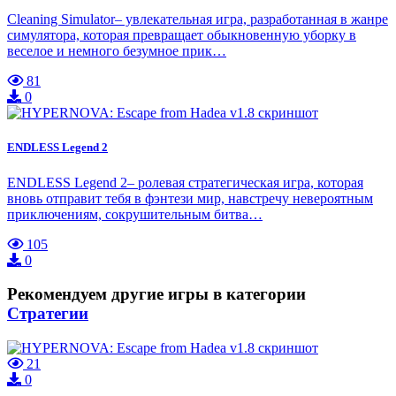
Cleaning Simulator– увлекательная игра, разработанная в жанре
симулятора, которая превращает обыкновенную уборку в
веселое и немного безумное прик…
81
0
ENDLESS Legend 2
ENDLESS Legend 2– ролевая стратегическая игра, которая
вновь отправит тебя в фэнтези мир, навстречу невероятным
приключениям, сокрушительным битва…
105
0
Рекомендуем другие игры в категории
Стратегии
21
0