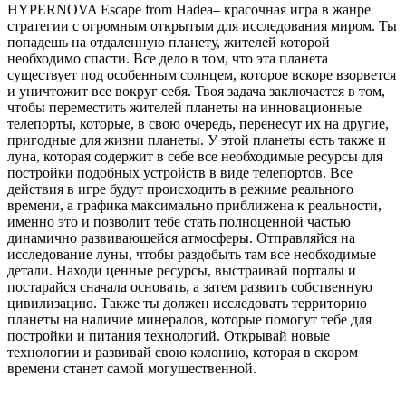
HYPERNOVA Escape from Hadea– красочная игра в жанре
стратегии с огромным открытым для исследования миром. Ты
попадешь на отдаленную планету, жителей которой
необходимо спасти. Все дело в том, что эта планета
существует под особенным солнцем, которое вскоре взорвется
и уничтожит все вокруг себя. Твоя задача заключается в том,
чтобы переместить жителей планеты на инновационные
телепорты, которые, в свою очередь, перенесут их на другие,
пригодные для жизни планеты. У этой планеты есть также и
луна, которая содержит в себе все необходимые ресурсы для
постройки подобных устройств в виде телепортов. Все
действия в игре будут происходить в режиме реального
времени, а графика максимально приближена к реальности,
именно это и позволит тебе стать полноценной частью
динамично развивающейся атмосферы. Отправляйся на
исследование луны, чтобы раздобыть там все необходимые
детали. Находи ценные ресурсы, выстраивай порталы и
постарайся сначала основать, а затем развить собственную
цивилизацию. Также ты должен исследовать территорию
планеты на наличие минералов, которые помогут тебе для
постройки и питания технологий. Открывай новые
технологии и развивай свою колонию, которая в скором
времени станет самой могущественной.