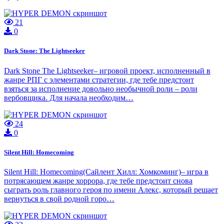
21
0
Dark Stone: The Lightseeker
Dark Stone The Lightseeker– игровой проект, исполненный в
жанре РПГ с элементами стратегии, где тебе предстоит
взяться за исполнение довольно необычной роли – роли
вербовщика. Для начала необходим…
24
0
Silent Hill: Homecoming
Silent Hill: Homecoming(Сайлент Хилл: Хомкоминг)– игра в
потрясающем жанре хоррора, где тебе предстоит снова
сыграть роль главного героя по имени Алекс, который решает
вернуться в свой родной горо…