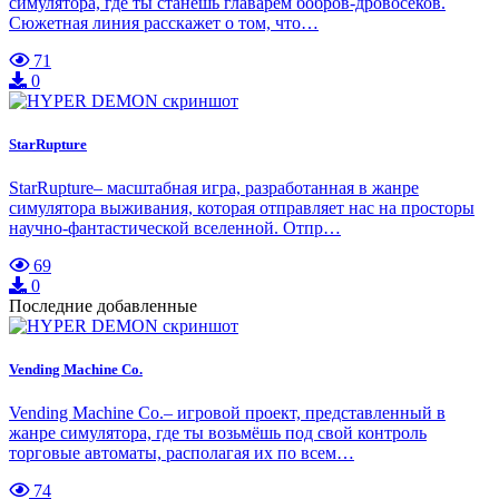
симулятора, где ты станешь главарем бобров-дровосеков.
Сюжетная линия расскажет о том, что…
71
0
StarRupture
StarRupture– масштабная игра, разработанная в жанре
симулятора выживания, которая отправляет нас на просторы
научно-фантастической вселенной. Отпр…
69
0
Последние добавленные
Vending Machine Co.
Vending Machine Co.– игровой проект, представленный в
жанре симулятора, где ты возьмёшь под свой контроль
торговые автоматы, располагая их по всем…
74