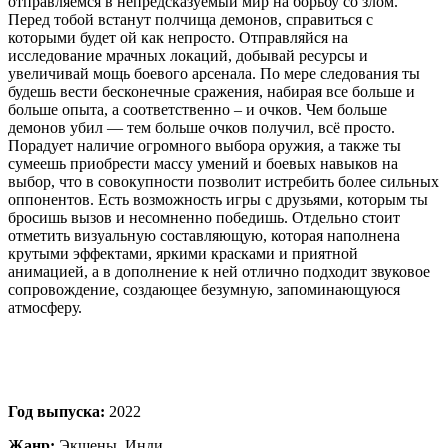
отправляемся в непредсказуемый мир на борьбу со злом.
Перед тобой встанут полчища демонов, справиться с
которыми будет ой как непросто. Отправляйся на
исследование мрачных локаций, добывай ресурсы и
увеличивай мощь боевого арсенала. По мере следования ты
будешь вести бесконечные сражения, набирая все больше и
больше опыта, а соответственно – и очков. Чем больше
демонов убил — тем больше очков получил, всё просто.
Порадует наличие огромного выбора оружия, а также ты
сумеешь приобрести массу умений и боевых навыков на
выбор, что в совокупности позволит истребить более сильных
оппонентов. Есть возможность игры с друзьями, которым ты
бросишь вызов и несомненно победишь. Отдельно стоит
отметить визуальную составляющую, которая наполнена
крутыми эффектами, яркими красками и приятной
анимацией, а в дополнение к ней отлично подходит звуковое
сопровождение, создающее безумную, запоминающуюся
атмосферу.
Год выпуска:
2022
Жанр:
Экшены, Инди