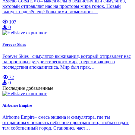
Assetto Corsa EVO– максимально реалистичный симулятор,
который отправляет нас на просторы мира гонок. Новый
выпуск наделён ещё большими возможност…
107
0
Forever Skies
Forever Skies– симулятор выживания, который отправляет нас
на просторы футуристического мира, переживающего
последствия апокалипсиса. Мир был прак…
72
0
Последние добавленные
Airborne Empire
Airborne Empire– смесь экшена и симулятора, где ты
отправишься покорять небесное пространство, чтобы создать
там собственный город. Становись част…