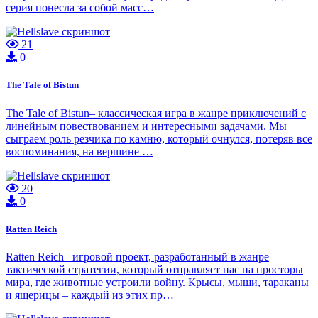
серия понесла за собой масс…
21
0
The Tale of Bistun
The Tale of Bistun– классическая игра в жанре приключений с
линейным повествованием и интересными задачами. Мы
сыграем роль резчика по камню, который очнулся, потеряв все
воспоминания, на вершине …
20
0
Ratten Reich
Ratten Reich– игровой проект, разработанный в жанре
тактической стратегии, который отправляет нас на просторы
мира, где животные устроили войну. Крысы, мыши, тараканы
и ящерицы – каждый из этих пр…