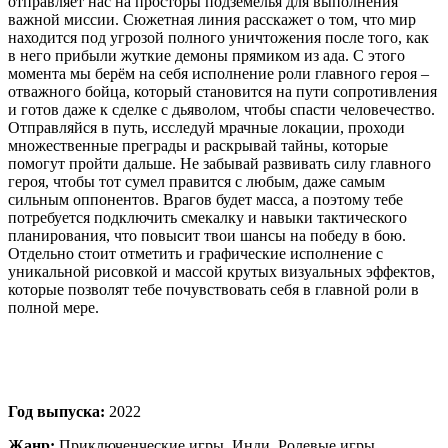
отправляет нас на просторы подземелья для выполнения
важной миссии. Сюжетная линия расскажет о том, что мир
находится под угрозой полного уничтожения после того, как
в него прибыли жуткие демоны прямиком из ада. С этого
момента мы берём на себя исполнение роли главного героя –
отважного бойца, который становится на пути сопротивления
и готов даже к сделке с дьяволом, чтобы спасти человечество.
Отправляйся в путь, исследуй мрачные локации, проходи
множественные преграды и раскрывай тайны, которые
помогут пройти дальше. Не забывай развивать силу главного
героя, чтобы тот сумел правится с любым, даже самым
сильным оппонентов. Врагов будет масса, а поэтому тебе
потребуется подключить смекалку и навыки тактического
планирования, что повысит твои шансы на победу в бою.
Отдельно стоит отметить и графические исполнение с
уникальной рисовкой и массой крутых визуальных эффектов,
которые позволят тебе почувствовать себя в главной роли в
полной мере.
Год выпуска:
2022
Жанр:
Приключенческие игры, Инди, Ролевые игры,