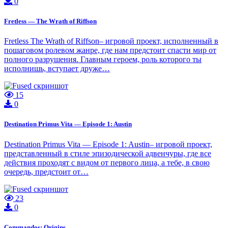
0
Fretless — The Wrath of Riffson
Fretless The Wrath of Riffson– игровой проект, исполненный в
пошаговом ролевом жанре, где нам предстоит спасти мир от
полного разрушения. Главным героем, роль которого ты
исполнишь, вступает друже…
15
0
Destination Primus Vita — Episode 1: Austin
Destination Primus Vita — Episode 1: Austin– игровой проект,
представленный в стиле эпизодической адвенчуры, где все
действия проходят с видом от первого лица, а тебе, в свою
очередь, предстоит от…
23
0
Commandos: Origins