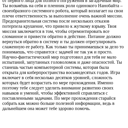
от первого лица для полного погружения в загадочный мир.
Ты возьмёшь на себя и пленник роли одинокого Нанобайта –
своеобразного системного робота, который возлагает на свои
плечи ответственность за выполнение очень важной миссии.
Предохранительная система после нескольких отказов
потерпела крушение, что привело к жуткому взрыву. Твоя
миссия заключается в том, чтобы отремонтировать все
сломанное и привести обратно в действие. Питание должно
вернуться обратно в систему и ты должен отрегулировать
слаженную ее работу. Как только ты принимаешься за дело то
понимаешь, что справится с задачей не так уж и просто.
Научно-фантастический мир подготовил для тебя не мало
испытаний, запутанных головоломок и даже опасностей. Ты
станешь частью компьютерной системы, которая была
открыта для киберпространства восьмидесятых годов. Игра
включает в себя несколько десятков уровней, сложность
которых будет возрастать по мере прохождения. Именно
поэтому тебе следует уделить внимание развитию своих
навыков и умений, чтобы эффективней справляться с
поставленными задачами. По мере прохождения старайся
собрать как можно больше полезной информации, ведь в
дальнейшем она может тебе здорово помочь.