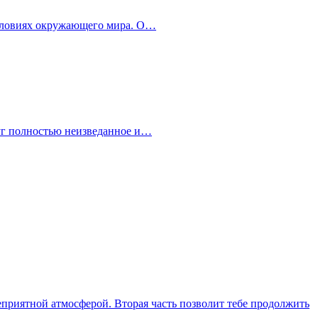
 условиях окружающего мира. О…
руг полностью неизведанное и…
еприятной атмосферой. Вторая часть позволит тебе продолжить