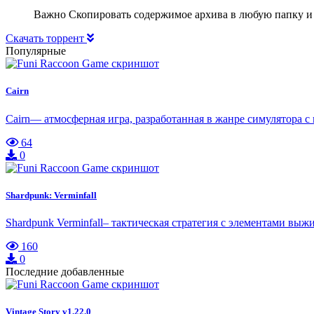
Важно Скопировать содержимое архива в любую папку и
Скачать торрент
Популярные
Cairn
Cairn— атмосферная игра, разработанная в жанре симулятора 
64
0
Shardpunk: Verminfall
Shardpunk Verminfall– тактическая стратегия с элементами выж
160
0
Последние добавленные
Vintage Story v1.22.0