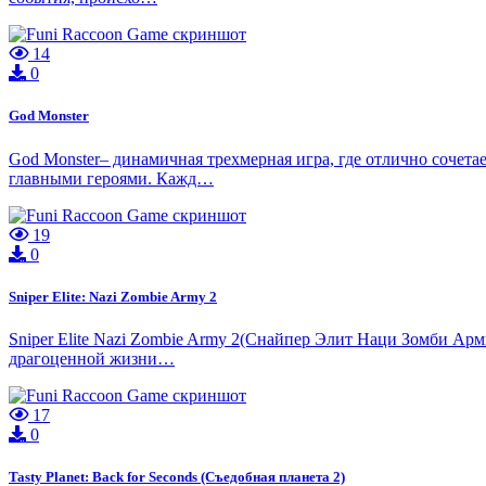
14
0
God Monster
God Monster– динамичная трехмерная игра, где отлично сочета
главными героями. Кажд…
19
0
Sniper Elite: Nazi Zombie Army 2
Sniper Elite Nazi Zombie Army 2(Снайпер Элит Наци Зомби Арм
драгоценной жизни…
17
0
Tasty Planet: Back for Seconds (Съедобная планета 2)