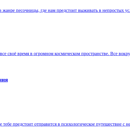
й в жанре песочницы, где нам предстоит выживать в непростых
 все своё время в огромном космическом пространстве. Все вок
ния
е тебе предстоит отправится в психологическое путешествие с н