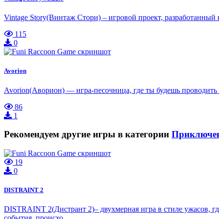
Vintage Story(Винтаж Стори) – игровой проект, разработанны
115
0
Avorion
Avorion(Аворион) — игра-песочница, где ты будешь проводить
86
1
Рекомендуем другие игры в категории
Приключе
19
0
DISTRAINT 2
DISTRAINT 2(Дистрант 2)– двухмерная игра в стиле ужасов, гд
события, происхо…