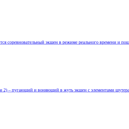
ется соревновательный экшен в режиме реального времени и поша
и 2) – пугающий и воняющий в жуть экшен с элементами шутера, 