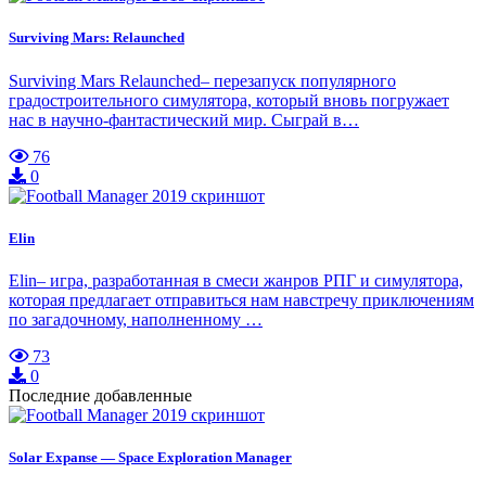
Surviving Mars: Relaunched
Surviving Mars Relaunched– перезапуск популярного
градостроительного симулятора, который вновь погружает
нас в научно-фантастический мир. Сыграй в…
76
0
Elin
Elin– игра, разработанная в смеси жанров РПГ и симулятора,
которая предлагает отправиться нам навстречу приключениям
по загадочному, наполненному …
73
0
Последние добавленные
Solar Expanse — Space Exploration Manager