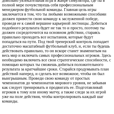
довольно увлекательная игра в жанре симулятора, где ты в
полной мере почувствуешь себя профессиональным
менеджером футбольной команды. Главная цель игры
заключается в том, что ты любыми возможными способами
должен привести свою команду к заслуженной победе,
проведя ее к самой вершине карьерной лестницы. Добиться
подобного результата будет не так то и просто, поэтому ты
должен сосредоточится на основном действии, стараясь
правильно проходить все испытания, которые будут
попадаться на пути. Под твой тренерский контроль попадает
достаточно масштабный футбольный клуб, и, если ты будешь
действовать правильно, то он вскоре станет знаменитым на
весь мир и включать самых профессиональных игроков. Здесь
необходимо включить все свои стратегические способности, с
помощью которых ты сможешь добиться положительного
результата за кратчайшие сроки. Старайся продумывать план
действий наперед, и сделать все возможное, чтобы он был
выигрышным. Проведи свою команду от простых
чемпионатов до чемпионатов мирового уровня, не забывая
как следует тренировать и продвигать ее. Подготавливай
игроков к тому или иному матчу, а также следи за их игрой
уже на поле действия, чтобы контролировать каждый шаг
команды.