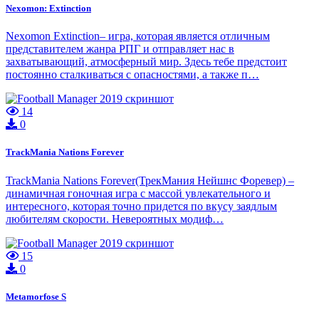
Nexomon: Extinction
Nexomon Extinction– игра, которая является отличным
представителем жанра РПГ и отправляет нас в
захватывающий, атмосферный мир. Здесь тебе предстоит
постоянно сталкиваться с опасностями, а также п…
14
0
TrackMania Nations Forever
TrackMania Nations Forever(ТрекМания Нейшнс Форевер) –
динамичная гоночная игра с массой увлекательного и
интересного, которая точно придется по вкусу заядлым
любителям скорости. Невероятных модиф…
15
0
Metamorfose S