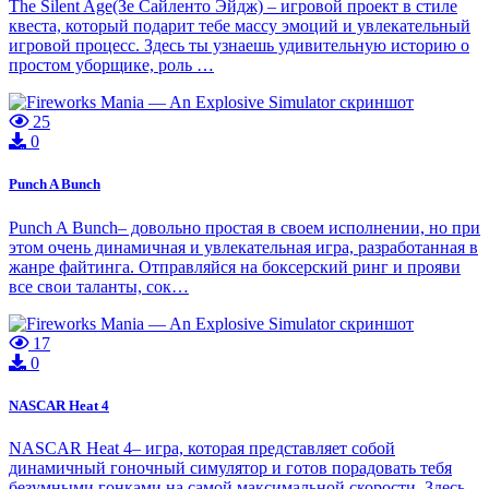
The Silent Age(Зе Сайленто Эйдж) – игровой проект в стиле
квеста, который подарит тебе массу эмоций и увлекательный
игровой процесс. Здесь ты узнаешь удивительную историю о
простом уборщике, роль …
25
0
Punch A Bunch
Punch A Bunch– довольно простая в своем исполнении, но при
этом очень динамичная и увлекательная игра, разработанная в
жанре файтинга. Отправляйся на боксерский ринг и прояви
все свои таланты, сок…
17
0
NASCAR Heat 4
NASCAR Heat 4– игра, которая представляет собой
динамичный гоночный симулятор и готов порадовать тебя
безумными гонками на самой максимальной скорости. Здесь