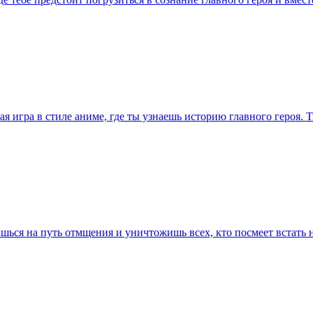
я игра в стиле аниме, где ты узнаешь историю главного героя. 
ишься на путь отмщения и уничтожишь всех, кто посмеет встать 