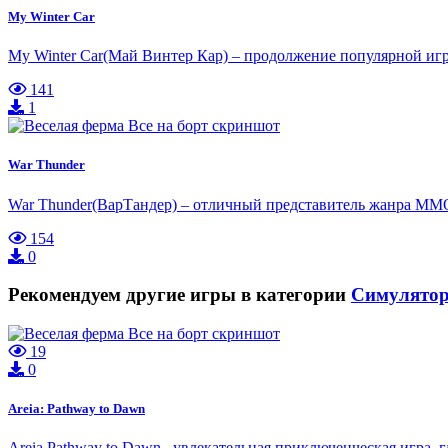
My Winter Car
My Winter Car(Май Винтер Кар) – продолжение популярной игры
141
1
War Thunder
War Thunder(ВарТандер) – отличный представитель жанра ММО
154
0
Рекомендуем другие игры в категории
Симулято
19
0
Areia: Pathway to Dawn
Areia Pathway to Dawn– увлекательная приключенческая игра, г