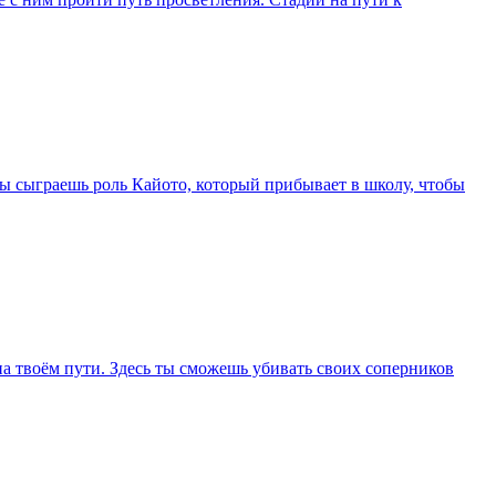
Ты сыграешь роль Кайото, который прибывает в школу, чтобы
на твоём пути. Здесь ты сможешь убивать своих соперников