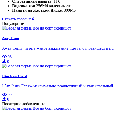
Оперативная память:
1Гб
Видеокарта:
256Мб видеопамяти
Памяти на Жестком Диске:
300Мб
Скачать торрент
Популярные
Away Team
Away Team– игра в жанре выживание, где ты отправишься в пр
96
0
I Am Jesus Christ
I Am Jesus Christ– максимально реалистичный и увлекательный
90
0
Последние добавленные