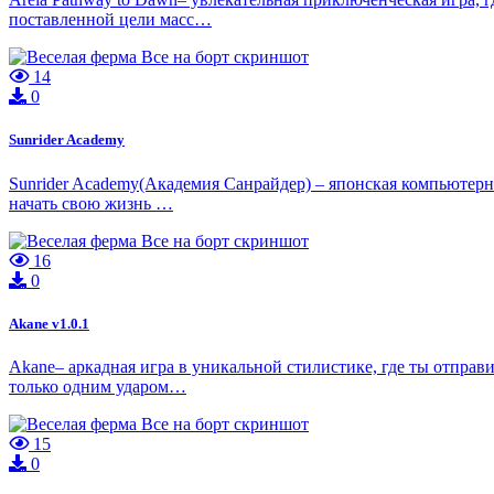
поставленной цели масс…
14
0
Sunrider Academy
Sunrider Academy(Академия Санрайдер) – японская компьютерна
начать свою жизнь …
16
0
Akane v1.0.1
Akane– аркадная игра в уникальной стилистике, где ты отправ
только одним ударом…
15
0