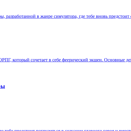
, разработанной в жанре симулятора, где тебе вновь предстоит
РПГ, который сочетает в себе феерический экшен. Основные де
ры
де тебе предстоит погрузиться в сознание главного героя и вмес