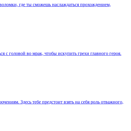
оволомки, где ты сможешь наслаждаться прохождением,
ься с головой во мрак, чтобы искупить грехи главного героя.
чениям. Здесь тебе предстоит взять на себя роль отважного,