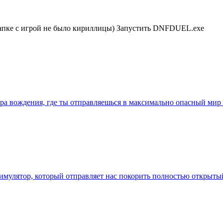
 папке с игрой не было кириллицы) Запустить DNFDUEL.exe
ра вождения, где ты отправляешься в максимально опасный мир 
симулятор, который отправляет нас покорить полностью открыты