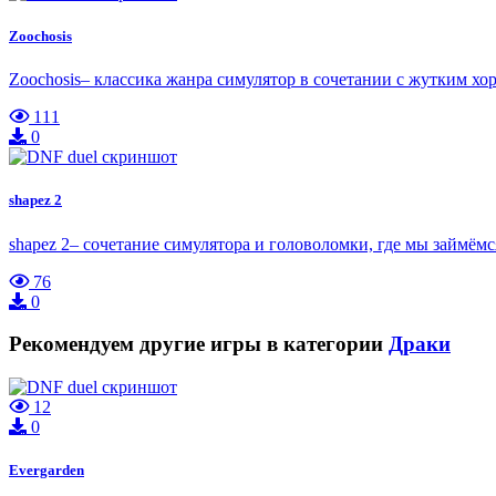
Zoochosis
Zoochosis– классика жанра симулятор в сочетании с жутким хо
111
0
shapez 2
shapez 2– сочетание симулятора и головоломки, где мы займё
76
0
Рекомендуем другие игры в категории
Драки
12
0
Evergarden