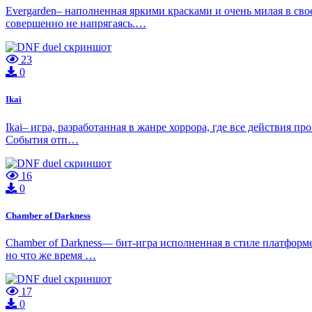
Evergarden– наполненная яркими красками и очень милая в сво
совершенно не напрягаясь.…
23
0
Ikai
Ikai– игра, разработанная в жанре хоррора, где все действия пр
События отп…
16
0
Chamber of Darkness
Chamber of Darkness— бит-игра исполненная в стиле платформер
но что же время …
17
0