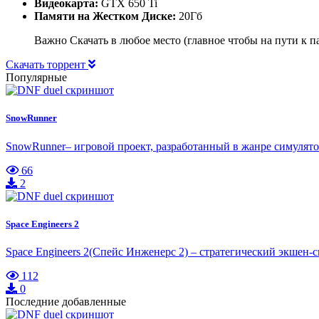
Видеокарта:
GTX 650 Ti
Памяти на Жестком Диске:
20Гб
Важно Скачать в любое место (главное чтобы на пути к
Скачать торрент
Популярные
SnowRunner
SnowRunner– игровой проект, разработанный в жанре симулято
66
2
Space Engineers 2
Space Engineers 2(Спейс Инженерс 2) – стратегический экшен-
112
0
Последние добавленные