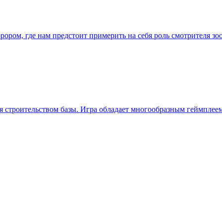
ррором, где нам предстоит примерить на себя роль смотрителя 
мся строительством базы. Игра обладает многообразным геймпле