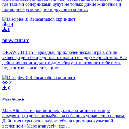
где твоими соперниками будут не только дикие животные и
природные условия, но и другие игроки.…
14
0
DRAW CHILLY
DRAW CHILLY– аркадная приключенческая игра в стиле
экшена, где тебе предстоит отправится в двухмерный мир. Все
действия происходят с видом сбоку, что позволит тебе взять
под контроль всю ситуацию.…
21
0
Mars Attracts
Mars Attracts– игровой проект, разработанный в жанре
симулятора, где ты возьмёшь на себя роль управленца парком.
Действия игры отправляют тебя на просторы культовой
вселенной «Марс атакует!», где …