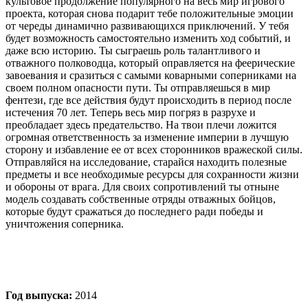
культовое продолжение популярного на весь мир игрового
проекта, которая снова подарит тебе положительные эмоции
от череды динамично развивающихся приключений. У тебя
будет возможность самостоятельно изменить ход событий, и
даже всю историю. Ты сыграешь роль талантливого и
отважного полководца, который оправляется на феерические
завоевания и сразиться с самыми коварными соперниками на
своем полном опасности пути. Ты отправляешься в мир
фентези, где все действия будут происходить в период после
истечения 70 лет. Теперь весь мир погряз в разрухе и
преобладает здесь предательство. На твои плечи ложится
огромная ответственность за изменение империи в лучшую
сторону и избавление ее от всех сторонников вражеской силы.
Отправляйся на исследование, старайся находить полезные
предметы и все необходимые ресурсы для сохранности жизни
и обороны от врага. Для своих сопротивлений ты отныне
модель создавать собственные отряды отважных бойцов,
которые будут сражаться до последнего ради победы и
уничтожения соперника.
Год выпуска:
2014