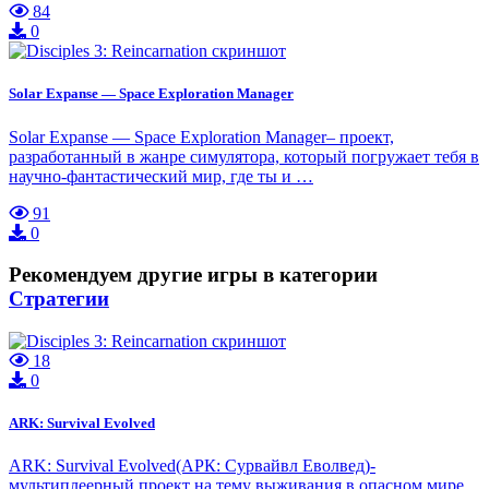
84
0
Solar Expanse — Space Exploration Manager
Solar Expanse — Space Exploration Manager– проект,
разработанный в жанре симулятора, который погружает тебя в
научно-фантастический мир, где ты и …
91
0
Рекомендуем другие игры в категории
Стратегии
18
0
ARK: Survival Evolved
ARK: Survival Evolved(АРК: Сурвайвл Еволвед)-
мультиплеерный проект на тему выживания в опасном мире,