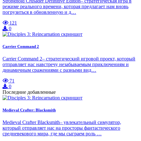
Stronghold Crusader Definitive Edition– стратегическая игра в
режиме реального времени, которая предлагает нам вновь
погрузиться в обновленную и д…
121
0
Carrier Command 2
Carrier Command 2– стратегический игровой проект, который
отправляет нас навстречу незабываемым приключениям и
динамичным сражениями с разными вид…
71
0
Последние добавленные
Medieval Crafter: Blacksmith
Medieval Crafter Blacksmith– увлекательный симулятор,
который отправляет нас на просторы фантастического
средневекового мира, где мы сыграем роль …