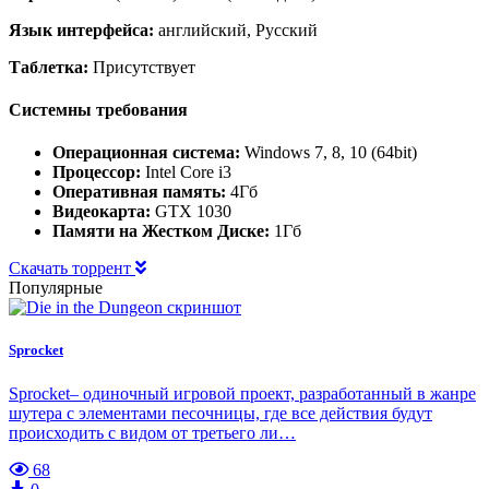
Язык интерфейса:
английский, Русский
Таблетка:
Присутствует
Системны требования
Операционная система:
Windows 7, 8, 10 (64bit)
Процессор:
Intel Core i3
Оперативная память:
4Гб
Видеокарта:
GTX 1030
Памяти на Жестком Диске:
1Гб
Скачать торрент
Популярные
Sprocket
Sprocket– одиночный игровой проект, разработанный в жанре
шутера с элементами песочницы, где все действия будут
происходить с видом от третьего ли…
68