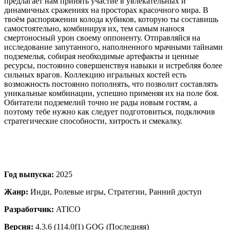
предлагает нам принять участие в увлекательных и
динамичных сражениях на просторах красочного мира. В
твоём распоряжении колода кубиков, которую ты составишь
самостоятельно, комбинируя их, тем самым нанося
смертоносный урон своему оппоненту. Отправляйся на
исследование запутанного, наполненного мрачными тайнами
подземелья, собирая необходимые артефакты и ценные
ресурсы, постоянно совершенствуя навыки и истребляя более
сильных врагов. Коллекцию игральных костей есть
возможность постоянно пополнять, что позволит составлять
уникальные комбинации, успешно применяя их на поле боя.
Обитатели подземелий точно не рады новым гостям, а
поэтому тебе нужно как следует подготовиться, подключив
стратегические способности, хитрость и смекалку.
Год выпуска:
2025
Жанр:
Инди, Ролевые игры, Стратегии, Ранний доступ
Разработчик:
ATICO
Версия:
4.3.6 (114.0f1) GOG (Последняя)