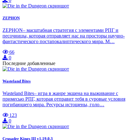
0
ZEPHON
ZEPHON– масштабная стратегия с элементами РПГ и
песочницы, которая отправляет нас на просторы научно-
фантастического постапокалиптического мира. М…
66
0
Последние добавленные
Wasteland Bites
Wasteland Bites– игра в жанре экшена на выживание с
примесью РПГ, которая отправит тебя в суровые условия
погибающего мира. Ресурсы истощены, голо…
123
0
Crusader Kings III v1.19.0.3