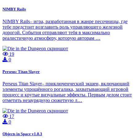
NIMBY Rails
NIMBY Rails– игра, разработанная в жанре песочницы, где
тебе предстоит возглавить роль управляющего железной
дорогой. События отправляют тебя в максимально
реалистичную атмосферу, которую авторам …
19
0
Perseus: Titan Slayer
Perseus Titan Slayer– приключенческий экшен, включающий
элементы упрощённого рогалика, захватывающий игровой
процесс и крутые визуальные эффекты. Первым делом стоит
отметить незаурядную сюжетную л…
17
0
Objects in Space v1.0.3