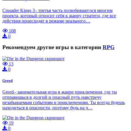
Crusader Kings 3– третья часть полюбившегося многим
проекта, который относит себя к жанру стратеги, где все
действия происходят в режиме реального…
108
0
Рекомендуем другие игры в категории
RPG
13
0
Greed
Greed– занимательная игра в жанре приключения, где ты
отправишься в долгий и опасный путь навстречу
незабываемым событиям и приключениям. Ты всегда будешь
находиться в опасности, поэтому будь на ч…
19
0