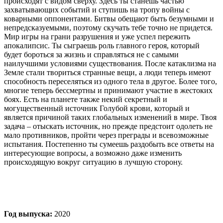
происходят с видом сверху. Здесь ты станешь частью
захватывающих событий и ступишь на тропу войны с
коварными оппонентами. Битвы обещают быть безумными и
непредсказуемыми, поэтому скучать тебе точно не придется.
Мир игры на грани разрушения и уже успел пережить
апокалипсис. Ты сыграешь роль главного героя, который
будет бороться за жизнь и справляться не с самыми
наилучшими условиями существования. После катаклизма на
Земле стали твориться странные вещи, а люди теперь имеют
способность переселяться из одного тела в другое. Более того,
многие теперь бессмертны и принимают участие в жестоких
боях. Есть на планете также некий секретный и
могущественный источник Голубой крови, который и
является причиной таких глобальных изменений в мире. Твоя
задача – отыскать источник, но прежде предстоит одолеть не
мало противников, пройти через преграды и всевозможные
испытания. Постепенно ты сумеешь раздобыть все ответы на
интересующие вопросы, а возможно даже изменить
происходящую вокруг ситуацию в лучшую сторону.
Год выпуска:
2020