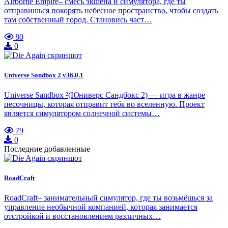
Airborne Empire– смесь экшена и симулятора, где ты
отправишься покорять небесное пространство, чтобы создать
там собственный город. Становись част…
80
0
Universe Sandbox 2 v36.0.1
Universe Sandbox ²(Юниверс Сандбокс 2) — игра в жанре
песочницы, которая отправит тебя во вселенную. Проект
является симулятором солнечной системы…
79
0
Последние добавленные
RoadCraft
RoadCraft– занимательный симулятор, где ты возьмёшься за
управление необычной компанией, которая занимается
отстройкой и восстановлением различных…