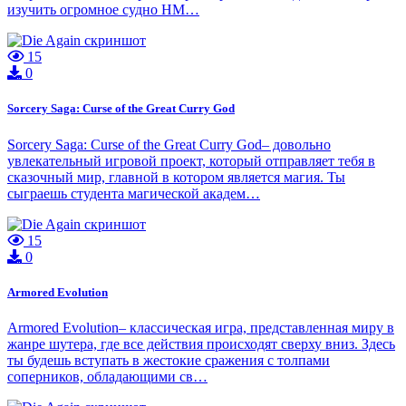
изучить огромное судно HM…
15
0
Sorcery Saga: Curse of the Great Curry God
Sorcery Saga: Curse of the Great Curry God– довольно
увлекательный игровой проект, который отправляет тебя в
сказочный мир, главной в котором является магия. Ты
сыграешь студента магической академ…
15
0
Armored Evolution
Armored Evolution– классическая игра, представленная миру в
жанре шутера, где все действия происходят сверху вниз. Здесь
ты будешь вступать в жестокие сражения с толпами
соперников, обладающими св…