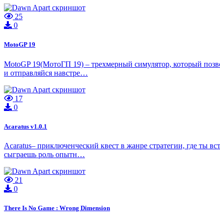
25
0
MotoGP 19
MotoGP 19(МотоГП 19) – трехмерный симулятор, который позв
и отправляйся навстре…
17
0
Acaratus v1.0.1
Acaratus– приключенческий квест в жанре стратегии, где ты в
сыграешь роль опытн…
21
0
There Is No Game : Wrong Dimension