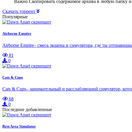
Важно Скопировать содержимое архива в любую папку и
Скачать торрент
Популярные
Airborne Empire
Airborne Empire– смесь экшена и симулятора, где ты отправишь
81
0
Cats & Cups
Cats & Cups– занимательный и расслабляющий симулятор, котор
68
0
Последние добавленные
Rest Area Simulator