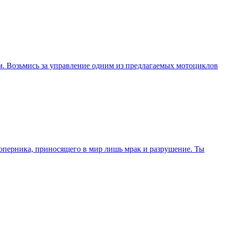
м. Возьмись за управление одним из предлагаемых мотоциклов
 соперника, приносящего в мир лишь мрак и разрушение. Ты