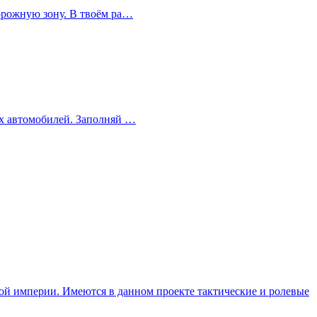
дорожную зону. В твоём ра…
ных автомобилей. Заполняй …
нной империи. Имеются в данном проекте тактические и ролевые