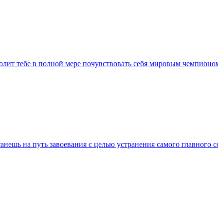
олит тебе в полной мере почувствовать себя мировым чемпионо
станешь на путь завоевания с целью устранения самого главного