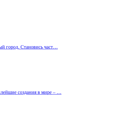
ный город. Становись част…
милейшие создания в мире – …