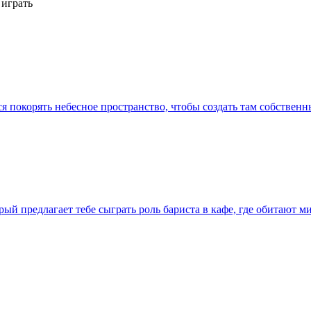
 играть
ся покорять небесное пространство, чтобы создать там собствен
ый предлагает тебе сыграть роль бариста в кафе, где обитают 