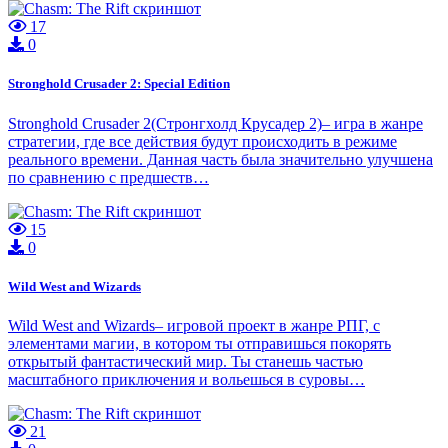
17
0
Stronghold Crusader 2: Special Edition
Stronghold Crusader 2(Стронгхолд Крусадер 2)– игра в жанре
стратегии, где все действия будут происходить в режиме
реального времени. Данная часть была значительно улучшена
по сравнению с предшеств…
15
0
Wild West and Wizards
Wild West and Wizards– игровой проект в жанре РПГ, с
элементами магии, в котором ты отправишься покорять
открытый фантастический мир. Ты станешь частью
масштабного приключения и вольешься в суровы…
21