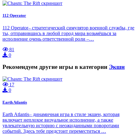
112 Operator
112 Operator– стратегический симулятор военной службы, где
ты, отправившись в любой город мира возьмёшься за
исполнение очень ответственной роли –…
81
0
Рекомендуем другие игры в категории
Экшн
17
0
Earth Atlantis
Earth Atlantis– динамичная игра в стиле экшен, которая
включает неплохое визуальное исполнение, а также
увлекательную историю с неожиданными поворотами
событий. Здесь тебе предстоит переместиться …