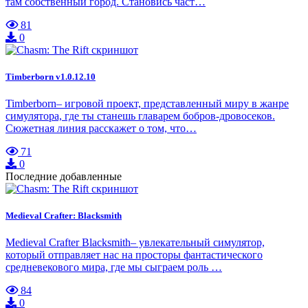
там собственный город. Становись част…
81
0
Timberborn v1.0.12.10
Timberborn– игровой проект, представленный миру в жанре
симулятора, где ты станешь главарем бобров-дровосеков.
Сюжетная линия расскажет о том, что…
71
0
Последние добавленные
Medieval Crafter: Blacksmith
Medieval Crafter Blacksmith– увлекательный симулятор,
который отправляет нас на просторы фантастического
средневекового мира, где мы сыграем роль …
84
0