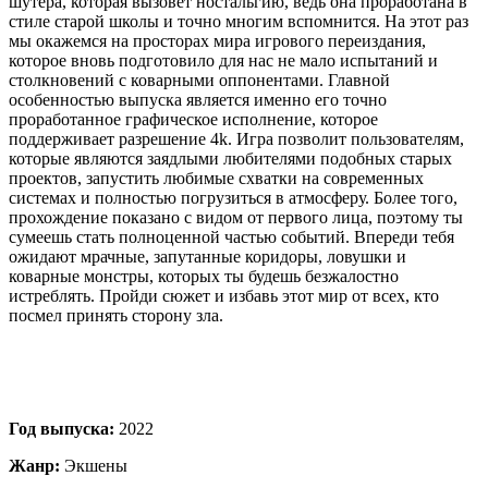
шутера, которая вызовет ностальгию, ведь она проработана в
стиле старой школы и точно многим вспомнится. На этот раз
мы окажемся на просторах мира игрового переиздания,
которое вновь подготовило для нас не мало испытаний и
столкновений с коварными оппонентами. Главной
особенностью выпуска является именно его точно
проработанное графическое исполнение, которое
поддерживает разрешение 4k. Игра позволит пользователям,
которые являются заядлыми любителями подобных старых
проектов, запустить любимые схватки на современных
системах и полностью погрузиться в атмосферу. Более того,
прохождение показано с видом от первого лица, поэтому ты
сумеешь стать полноценной частью событий. Впереди тебя
ожидают мрачные, запутанные коридоры, ловушки и
коварные монстры, которых ты будешь безжалостно
истреблять. Пройди сюжет и избавь этот мир от всех, кто
посмел принять сторону зла.
Год выпуска:
2022
Жанр:
Экшены