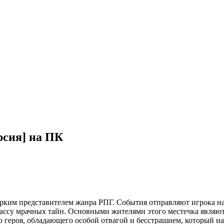
рсия] на ПК
 ярким представителем жанра РПГ. События отправляют игрока н
ассу мрачных тайн. Основными жителями этого местечка являютс
героя, обладающего особой отвагой и бесстрашием, который нам