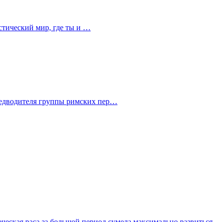
астический мир, где ты и …
редводителя группы римских пер…
еческая раса за большой период сумела максимально развиться