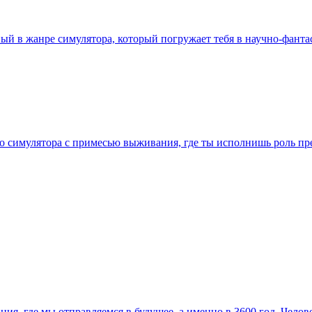
нный в жанре симулятора, который погружает тебя в научно-фант
го симулятора с примесью выживания, где ты исполнишь роль п
ия, где мы отправляемся в будущее, а именно в 3600 год. Челов