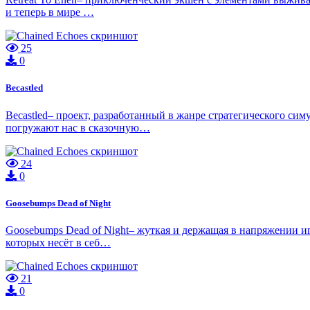
и теперь в мире …
25
0
Becastled
Becastled– проект, разработанный в жанре стратегического си
погружают нас в сказочную…
24
0
Goosebumps Dead of Night
Goosebumps Dead of Night– жуткая и держащая в напряжении иг
которых несёт в себ…
21
0