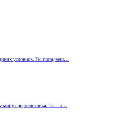
в диких условиях. Ты попадаеш…
у миру средневековья. Ты – о…