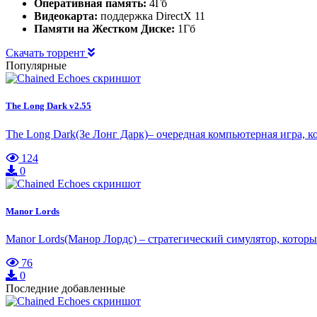
Оперативная память:
4Гб
Видеокарта:
поддержка DirectX 11
Памяти на Жестком Диске:
1Гб
Скачать торрент
Популярные
The Long Dark v2.55
The Long Dark(Зе Лонг Дарк)– очередная компьютерная игра, 
124
0
Manor Lords
Manor Lords(Манор Лордс) – стратегический симулятор, котор
76
0
Последние добавленные