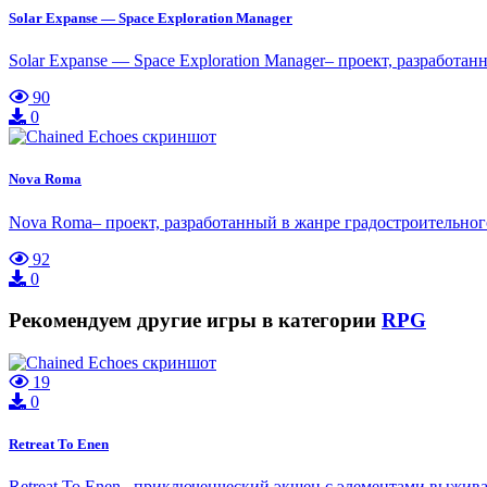
Solar Expanse — Space Exploration Manager
Solar Expanse — Space Exploration Manager– проект, разработа
90
0
Nova Roma
Nova Roma– проект, разработанный в жанре градостроительно
92
0
Рекомендуем другие игры в категории
RPG
19
0
Retreat To Enen
Retreat To Enen– приключенческий экшен с элементами выживан