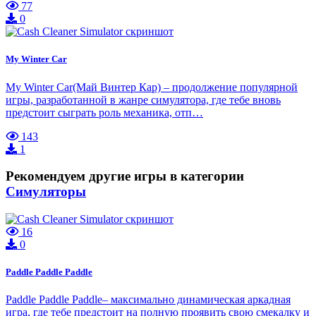
77
0
My Winter Car
My Winter Car(Май Винтер Кар) – продолжение популярной
игры, разработанной в жанре симулятора, где тебе вновь
предстоит сыграть роль механика, отп…
143
1
Рекомендуем другие игры в категории
Симуляторы
16
0
Paddle Paddle Paddle
Paddle Paddle Paddle– максимально динамическая аркадная
игра, где тебе предстоит на полную проявить свою смекалку и