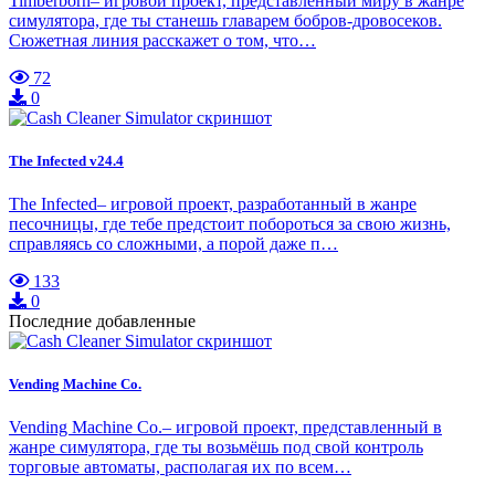
Timberborn– игровой проект, представленный миру в жанре
симулятора, где ты станешь главарем бобров-дровосеков.
Сюжетная линия расскажет о том, что…
72
0
The Infected v24.4
The Infected– игровой проект, разработанный в жанре
песочницы, где тебе предстоит побороться за свою жизнь,
справляясь со сложными, а порой даже п…
133
0
Последние добавленные
Vending Machine Co.
Vending Machine Co.– игровой проект, представленный в
жанре симулятора, где ты возьмёшь под свой контроль
торговые автоматы, располагая их по всем…