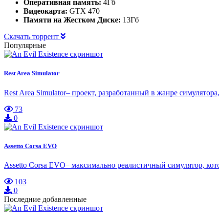
Оперативная память:
4Гб
Видеокарта:
GTX 470
Памяти на Жестком Диске:
13Гб
Скачать торрент
Популярные
Rest Area Simulator
Rest Area Simulator– проект, разработанный в жанре симулятор
73
0
Assetto Corsa EVO
Assetto Corsa EVO– максимально реалистичный симулятор, ко
103
0
Последние добавленные