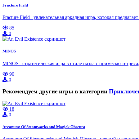
Fracture Field
Fracture Field– увлекательная аркадная игра, которая предлага
85
0
MINOS
MINOS– стратегическая игра в стиле пазла с примесью тетрис
90
0
Рекомендуем другие игры в категории
Приключе
18
0
Arcanum: Of Steamworks and Magick Obscura
Arcanum: Of Steamworks and Magick Obscura– первый и единств