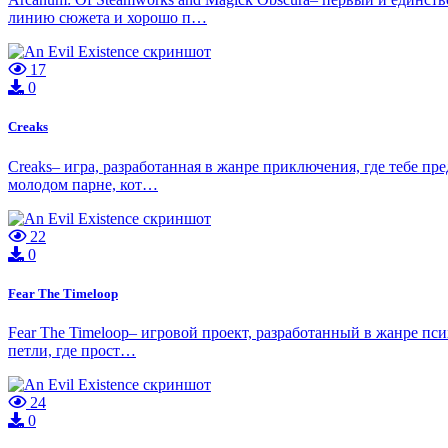
линию сюжета и хорошо п…
17
0
Creaks
Creaks– игра, разработанная в жанре приключения, где тебе 
молодом парне, кот…
22
0
Fear The Timeloop
Fear The Timeloop– игровой проект, разработанный в жанре пс
петли, где прост…
24
0