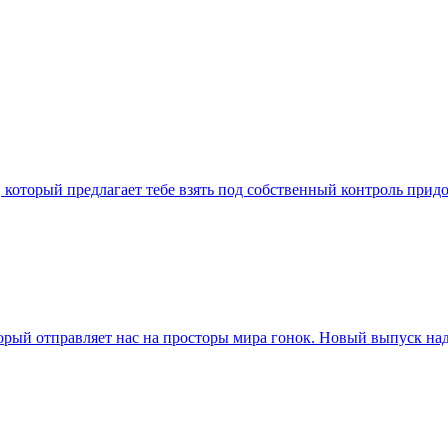
а, который предлагает тебе взять под собственный контроль при
торый отправляет нас на просторы мира гонок. Новый выпуск 