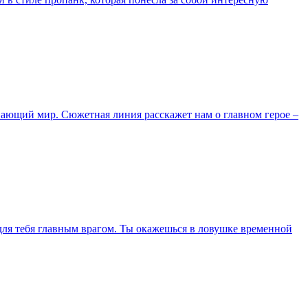
ывающий мир. Сюжетная линия расскажет нам о главном герое –
 для тебя главным врагом. Ты окажешься в ловушке временной