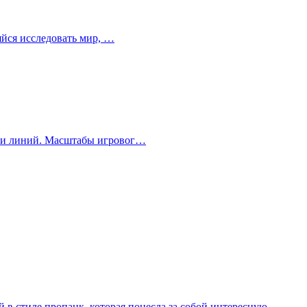
ляйся исследовать мир, …
стки линий. Масштабы игровог…
 в стиле пропанк, которая понесла за собой интересную