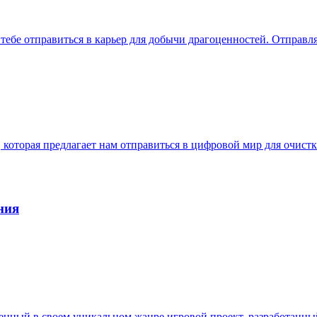
ет тебе отправиться в карьер для добычи драгоценностей. Отправ
а, которая предлагает нам отправиться в цифровой мир для очи
ния
енный в своем уникальном жанре игровой проект, разработанный