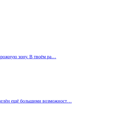
дорожную зону. В твоём ра…
наделён ещё большими возможност…