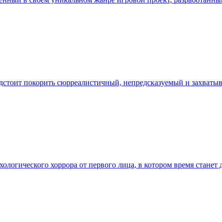
предстоит покорить сюрреалистичный, непредсказуемый и захват
ихологического хоррора от первого лица, в котором время станет