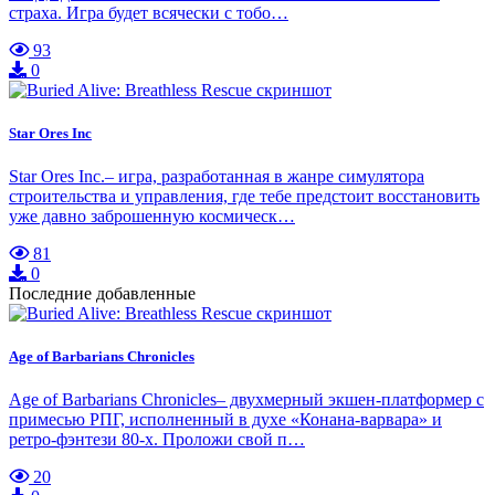
страха. Игра будет всячески с тобо…
93
0
Star Ores Inc
Star Ores Inc.– игра, разработанная в жанре симулятора
строительства и управления, где тебе предстоит восстановить
уже давно заброшенную космическ…
81
0
Последние добавленные
Age of Barbarians Chronicles
Age of Barbarians Chronicles– двухмерный экшен-платформер с
примесью РПГ, исполненный в духе «Конана-варвара» и
ретро-фэнтези 80-х. Проложи свой п…
20