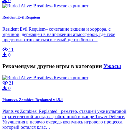
0
Resident Evil Requiem
Resident Evil Requiem– сочетание экшена и хоррора, с
мрачной, держащей в напряжении атмосферой, где тебе
предстоит отправиться в самый центр биоло…
11
0
Рекомендуем другие игры в категории
Ужасы
21
0
Plants vs. Zombies: Replanted v1.5.1
Plants vs Zombies: Replanted– рематер, ставшей уже культовой,
стратегической игры, разработанной в жанре Tower Defence.
Улучшения в первую очередь коснулись игрового процесса,
который остался клас…