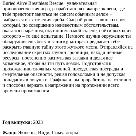
Buried Alive Breathless Rescue– увлекательная
приключенческая игра, разработанная в жанре экшена, где
тебе предстоит заняться не совсем обычным делом –
выбраться из заточения гроба. Сыграй роль главного героя,
который, по совершенно неизвестным обстоятельствам,
оказался в мрачном, окутанном тьмой склепе, найти выход из
которого – то ещё испытание. Немного изучив окружение ты
обнаруживаешь биту и записку, которая предлагает тебе
раскрыть главную тайну этого жуткого места. Отправляйся на
исследование скрытых глубин гробницы, находи ценные
ресурсы, постепенно распутывая загадки и делая все
возможное, чтобы найти путь домой. Подготовься к
прохождению сложных уровней, преодолевая преграды и
смертельные опасности, решая головоломки и не допуская
попадания в ловушки. Графика игры проработана на отлично
и способна держать в напряжении на протяжении всего
времени прохождения.
Год выпуска:
2023
Жанр:
Экшены, Инди, Симуляторы