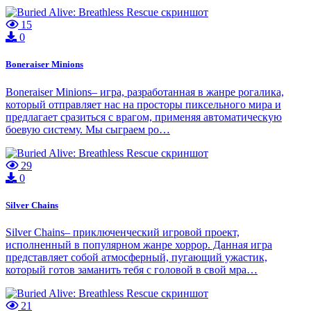
15
0
Boneraiser Minions
Boneraiser Minions– игра, разработанная в жанре рогалика,
который отправляет нас на просторы пиксельного мира и
предлагает сразиться с врагом, применяя автоматическую
боевую систему. Мы сыграем ро…
29
0
Silver Chains
Silver Chains– приключенческий игровой проект,
исполненный в популярном жанре хоррор. Данная игра
представляет собой атмосферный, пугающий ужастик,
который готов заманить тебя с головой в свой мра…
21