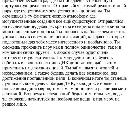
приключенческая игра, где ты попадаешь в необычную
виртуальную реальность. Отправляйся в самый реалистичный
парк, где существуют могущественные динозавры. Ты
окунешься в ту фантастическую атмосферу, где
могущественные создания всё ещё существуют. Отправляйся
на исследование, дабы раскрыть все секреты и дать ответы на
многочисленные вопросы. Ты попадешь на более чем десяток
уникальных в своем исполнении локаций, каждая из которых
подготовила для тебя массу интересного и необычного. Ты
сможешь проходить игру как в полном одиночестве, так и в
компании своих друзей – в любом случае будет очень
интересно и увлекательно. По ходу действия ты будешь
собирать в свою коллекцию ДНК динозавров, дабы затем
применить их для своих целей. Ты займешься торговлей и
исследованием, а также будешь делать все возможное, для
достижения поставленной цели. В конечном итоге ты станешь
лучшим в своем деле. Собирая ДНК, выводи все новые и
новые виды динозавров, тем самым пополняя и расширяя мир
рептилий. Во время исследований будь внимательным, ведь
ты сможешь наткнуться на необычные вещи, к примеру, на
редкое яйцо.