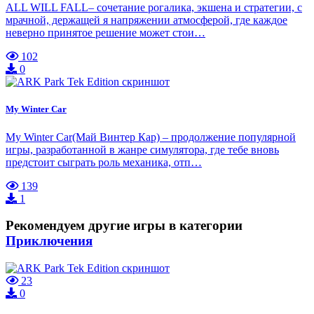
ALL WILL FALL– сочетание рогалика, экшена и стратегии, с
мрачной, держащей я напряжении атмосферой, где каждое
неверно принятое решение может стои…
102
0
My Winter Car
My Winter Car(Май Винтер Кар) – продолжение популярной
игры, разработанной в жанре симулятора, где тебе вновь
предстоит сыграть роль механика, отп…
139
1
Рекомендуем другие игры в категории
Приключения
23
0