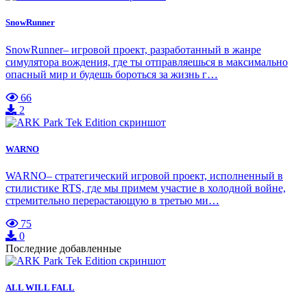
SnowRunner
SnowRunner– игровой проект, разработанный в жанре
симулятора вождения, где ты отправляешься в максимально
опасный мир и будешь бороться за жизнь г…
66
2
WARNO
WARNO– стратегический игровой проект, исполненный в
стилистике RTS, где мы примем участие в холодной войне,
стремительно перерастающую в третью ми…
75
0
Последние добавленные
ALL WILL FALL