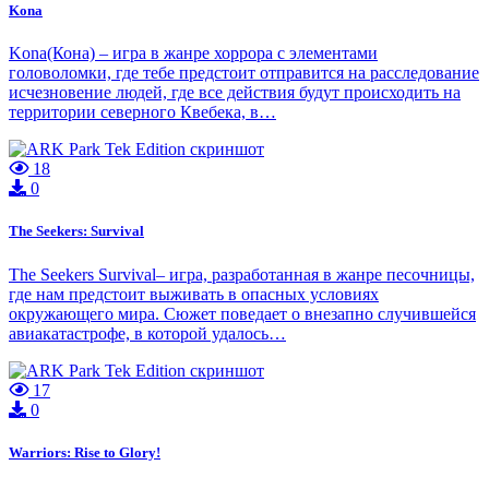
Kona
Kona(Кона) – игра в жанре хоррора с элементами
головоломки, где тебе предстоит отправится на расследование
исчезновение людей, где все действия будут происходить на
территории северного Квебека, в…
18
0
The Seekers: Survival
The Seekers Survival– игра, разработанная в жанре песочницы,
где нам предстоит выживать в опасных условиях
окружающего мира. Сюжет поведает о внезапно случившейся
авиакатастрофе, в которой удалось…
17
0
Warriors: Rise to Glory!