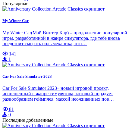
Популярные
My Winter Car
My Winter Car(Май Винтер Кар) – продолжение популярной
игры, разработанной в жанре симулятора, где тебе вновь
предстоит сыграть роль механика, отп…
141
1
Car For Sale Simulator 2023
Car For Sale Simulator 2023– новый игровой проект,
исполненный в жанре симулятора, который порадует
разнообразием геймплея, массой неожиданных пов…
81
0
Последние добавленные