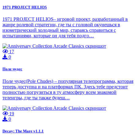
1971 PROJECT HELIOS
1971 PROJECT HELIOS– игровой проект, разработанный в
жанре ролевой стратегии, где ты с головой окунешься в
изометрический холодный мир, стараясь справиться с
испытаниями, которые он для тебя подго…
17
0
Поле чудес
Поле чудес(Pole Chudes) – популярная телепрограмма, которая
теперь доступна и на платформах ПК. Здесь тебе предстоит
полностью погрузиться в ту атмосферу всем знакомой
телеигры, где ты также будеш…
19
0
Decay: The Mare v1.1.1