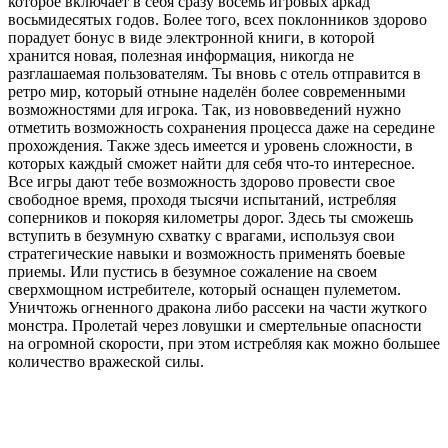
которое включает в себя сразу восемь игровых аркад
восьмидесятых годов. Более того, всех поклонников здорово
порадует бонус в виде электронной книги, в которой
хранится новая, полезная информация, никогда не
разглашаемая пользователям. Ты вновь с отель отправится в
ретро мир, который отныне наделён более современными
возможностями для игрока. Так, из нововведений нужно
отметить возможность сохранения процесса даже на середине
прохождения. Также здесь имеется и уровень сложности, в
которых каждый сможет найти для себя что-то интересное.
Все игры дают тебе возможность здорово провести свое
свободное время, проходя тысячи испытаний, истребляя
соперников и покоряя километры дорог. Здесь ты сможешь
вступить в безумную схватку с врагами, используя свои
стратегические навыки и возможность применять боевые
приемы. Или пустись в безумное сожаление на своем
сверхмощном истребителе, который оснащен пулеметом.
Уничтожь огненного дракона либо рассеки на части жуткого
монстра. Пролетай через ловушки и смертельные опасности
на огромной скорости, при этом истребляя как можно большее
количество вражеской силы.