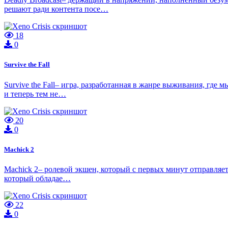
решают ради контента посе…
18
0
Survive the Fall
Survive the Fall– игра, разработанная в жанре выживания, где
и теперь тем не…
20
0
Machick 2
Machick 2– ролевой экшен, который с первых минут отправляет
который обладае…
22
0