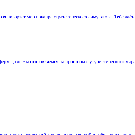
орая покоряет мир в жанре стратегического симулятора. Тебе даё
р фермы, где мы отправляемся на просторы футуристического ми
мием психологический хоррор, включающий в себя кооперативн