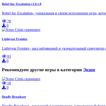
Rebel Inc: Escalation v1.6.1.0
Rebel Inc Escalation– уникальная в своем исполнении игра, кот
78
0
Lightyear Frontier
Lightyear Frontier– расслабляющий и увлекательный симулято
93
0
Рекомендуем другие игры в категории
Экшн
18
0
Deadly Broadcast
Deadly Broadcast– держащий в напряжении, наполненный безу