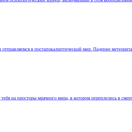
 мы отправляемся в постапокалиптический мир. Падение метеорит
 тебя на просторы мрачного мира, в котором переплелись в смер