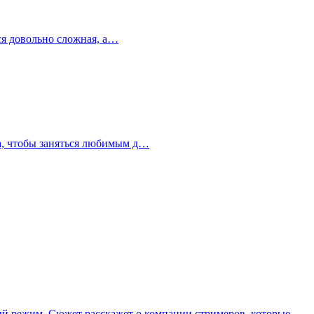
тся довольно сложная, а…
ра, чтобы заняться любимым д…
ый режим. Сюжет расскажет о компании стримеров, которые