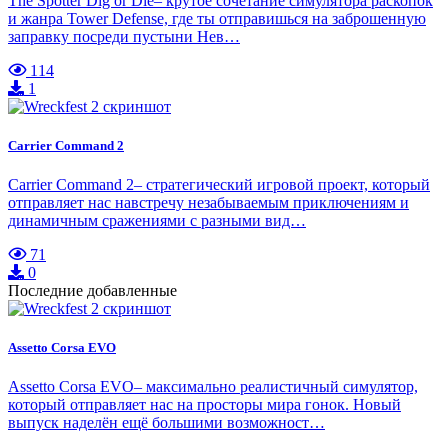
The Spotter Dig or Die– крутое сочетание симулятора раскопок
и жанра Tower Defense, где ты отправишься на заброшенную
заправку посреди пустыни Нев…
114
1
Carrier Command 2
Carrier Command 2– стратегический игровой проект, который
отправляет нас навстречу незабываемым приключениям и
динамичным сражениями с разными вид…
71
0
Последние добавленные
Assetto Corsa EVO
Assetto Corsa EVO– максимально реалистичный симулятор,
который отправляет нас на просторы мира гонок. Новый
выпуск наделён ещё большими возможност…