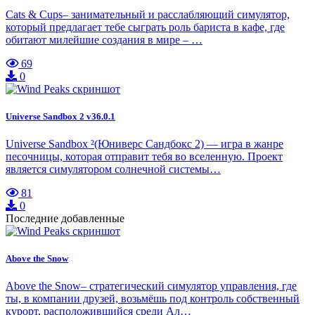
Cats & Cups– занимательный и расслабляющий симулятор,
который предлагает тебе сыграть роль бариста в кафе, где
обитают милейшие создания в мире – …
69
0
Universe Sandbox 2 v36.0.1
Universe Sandbox ²(Юниверс Сандбокс 2) — игра в жанре
песочницы, которая отправит тебя во вселенную. Проект
является симулятором солнечной системы…
81
0
Последние добавленные
Above the Snow
Above the Snow– стратегический симулятор управления, где
ты, в компании друзей, возьмёшь под контроль собственный
курорт, расположившийся среди Ал…