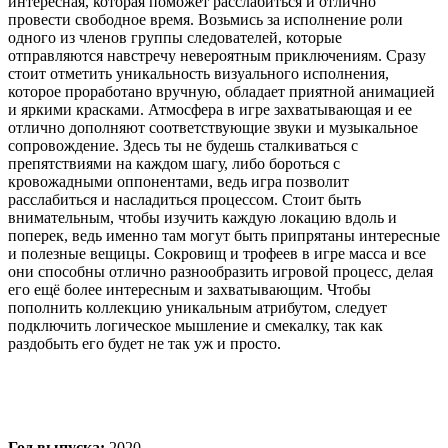
интересная, которая поможет расслабиться и отлично
провести свободное время. Возьмись за исполнение роли
одного из членов группы следователей, которые
отправляются навстречу невероятным приключениям. Сразу
стоит отметить уникальность визуального исполнения,
которое проработано вручную, обладает приятной анимацией
и яркими красками. Атмосфера в игре захватывающая и ее
отлично дополняют соответствующие звуки и музыкальное
сопровождение. Здесь ты не будешь сталкиваться с
препятствиями на каждом шагу, либо бороться с
кровожадными оппонентами, ведь игра позволит
расслабиться и насладиться процессом. Стоит быть
внимательным, чтобы изучить каждую локацию вдоль и
поперек, ведь именно там могут быть припрятаны интересные
и полезные вещицы. Сокровищ и трофеев в игре масса и все
они способны отлично разнообразить игровой процесс, делая
его ещё более интересным и захватывающим. Чтобы
пополнить коллекцию уникальным атрибутом, следует
подключить логическое мышление и смекалку, так как
раздобыть его будет не так уж и просто.
Год выпуска:
2020