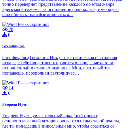
точно перевернет представление каждого об этом жанре.
Здесь мы возьмёмся за исполнение роли колеса, имеющего
способность трансформироваться…
20
0
Gremlins, Inc.
Gremlins, Inc.(Гремлинс Инк) – стратегическая настольная
игра, где тебе предстоит отправится в город – механизм,
исполненный в стиле стримпанка. Мир, в который ты
попадаешь, переполнен взяточничес…
14
0
Frequent Flyer
Frequent Flyer– увлекательный аркадный проект,
основополагающей которого являются игры старой школы,
где ты попадаешь в пиксельный мир, чтобы сразиться со