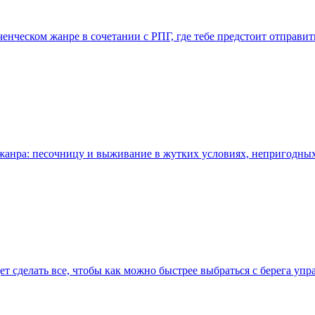
люченческом жанре в сочетании с РПГ, где тебе предстоит отпра
 жанра: песочницу и выживание в жутких условиях, непригодных
ет сделать все, чтобы как можно быстрее выбраться с берега у