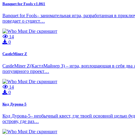
Banquet for Fools v1.061
Banquet for Fools– занимательная игра, разработанная в прик
поведает о сущест…
14
0
CastleMiner Z
CastleMiner Z(КастлМайнер З) – игра, воплощающая в себя два
популярного проект…
14
0
Код Дурова-5
Код Дурова-5– необычный квест, где твоей основной целью буд
острову, где раз…