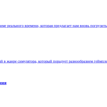
 режиме реального времени, которая предлагает нам вновь погрузи
нный в жанре симулятора, который порадует разнообразием гейм
ния