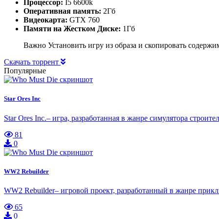
Процессор:
I5 6600k
Оперативная память:
2Гб
Видеокарта:
GTX 760
Памяти на Жестком Диске:
1Гб
Важно Установить игру из образа и скопировать содержим
Скачать торрент
Популярные
Star Ores Inc
Star Ores Inc.– игра, разработанная в жанре симулятора строи
81
0
WW2 Rebuilder
WW2 Rebuilder– игровой проект, разработанный в жанре прикл
65
0