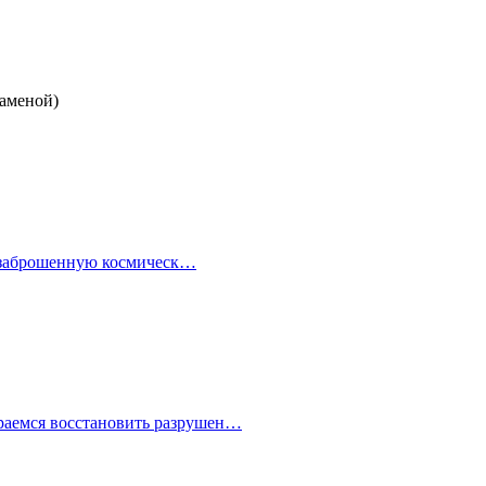
заменой)
но заброшенную космическ…
араемся восстановить разрушен…