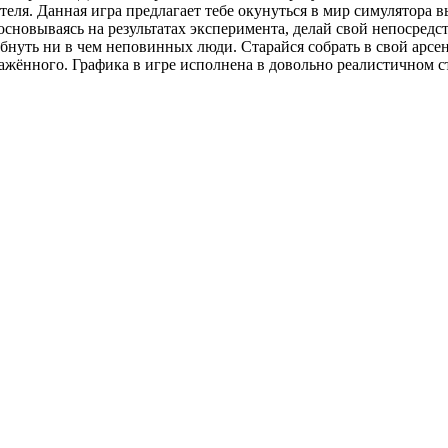
еля. Данная игра предлагает тебе окунуться в мир симулятора вы
основываясь на результатах эксперимента, делай свой непосред
ибнуть ни в чем неповинных люди. Старайся собрать в свой арс
жённого. Графика в игре исполнена в довольно реалистичном сти