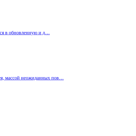
ться в обновленную и д…
плея, массой неожиданных пов…