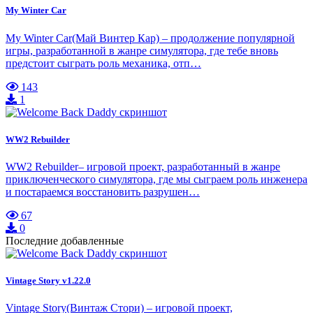
My Winter Car
My Winter Car(Май Винтер Кар) – продолжение популярной
игры, разработанной в жанре симулятора, где тебе вновь
предстоит сыграть роль механика, отп…
143
1
WW2 Rebuilder
WW2 Rebuilder– игровой проект, разработанный в жанре
приключенческого симулятора, где мы сыграем роль инженера
и постараемся восстановить разрушен…
67
0
Последние добавленные
Vintage Story v1.22.0
Vintage Story(Винтаж Стори) – игровой проект,