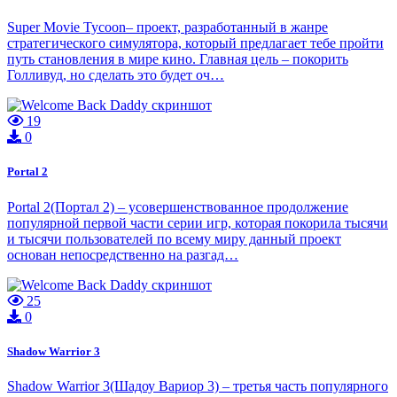
Super Movie Tycoon– проект, разработанный в жанре
стратегического симулятора, который предлагает тебе пройти
путь становления в мире кино. Главная цель – покорить
Голливуд, но сделать это будет оч…
19
0
Portal 2
Portal 2(Портал 2) – усовершенствованное продолжение
популярной первой части серии игр, которая покорила тысячи
и тысячи пользователей по всему миру данный проект
основан непосредственно на разгад…
25
0
Shadow Warrior 3
Shadow Warrior 3(Шадоу Вариор 3) – третья часть популярного