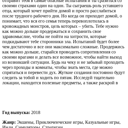
отправит тебя в самые опасные испытания и ты сразиться со
своими страхами один на один. Ты сыграешь роль уставшего
отца, который хочет прийти домой и просто расслабиться
после трудного рабочего дня. Но когда он приходит домой, о
понимает, что вся его семья теперь перевоплотилась в
кровожадных монстров, цель которых – убить. Тебе нужно
как можно дольше продержаться и сохранить свое
здравомыслие, чтобы не пойти на хитрости, которые
подкидывают тебе сторонники зла. Испытаний будет более
чем достаточно и все они максимально сложные. Продержись
как можно дольше, старайся проводить сопротивления со
своими врагами и делать все возможное, чтобы найти выход
из возникшей ситуации. Будь на чеку и не забывай проходить
через проходы и комнаты, чтобы знать места, где можно
спрятаться и перевести дух. Жуткие создания постоянно будут
следить за тобой и ходить по пятам. Исследуй тщательно
локации, находится полезные предметы, а также раскрой в
Год выпуска:
2018
Жанр:
Экшены, Приключенческие игры, Казуальные игры,
Инди, Симуляторы, Стратегии