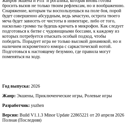
жанров экшена и РПГ и рогалика, которая вновь готова
бросить вызов не только твоим рефлексам, но и воображению.
Снаряжение, которым ты воспользуешься на поле боя, порой
будет совершенно абсурдным, ведь зачастую, острота твоего
меча будет зависеть от чистоты в инвентаре, либо от того,
насколько громко ты будешь кричать в микрофон. Как следует
подготовься к битве с чудовищными боссами, к каждому из
которых потребуется отыскать особый подход, чтобы
победить. Порадует игра не только высокой динамикой, но и
наличием искрометного юмора с саркастической нотой.
Подготовься к настоящему безумию, где правила могут
поменяться на ходу.
Год выпуска:
2026
Жанр:
Экшены, Приключенческие игры, Ролевые игры
Разработчик:
yuzhen
Версия:
Build V1.1.3 Minor Update 22865221 от 20 апреля 2026
Полная (Последняя)