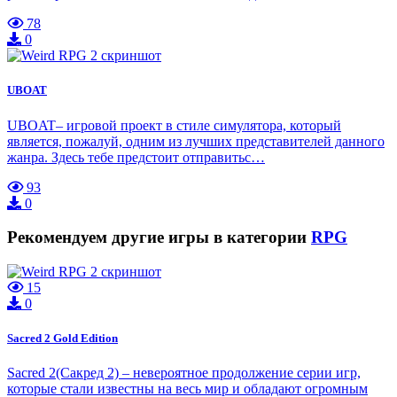
78
0
UBOAT
UBOAT– игровой проект в стиле симулятора, который
является, пожалуй, одним из лучших представителей данного
жанра. Здесь тебе предстоит отправитьс…
93
0
Рекомендуем другие игры в категории
RPG
15
0
Sacred 2 Gold Edition
Sacred 2(Сакред 2) – невероятное продолжение серии игр,
которые стали известны на весь мир и обладают огромным