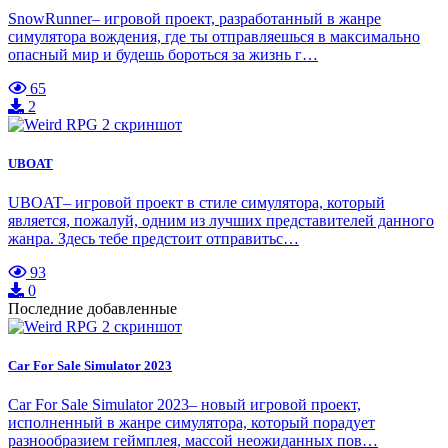
SnowRunner– игровой проект, разработанный в жанре
симулятора вождения, где ты отправляешься в максимально
опасный мир и будешь бороться за жизнь г…
65
2
UBOAT
UBOAT– игровой проект в стиле симулятора, который
является, пожалуй, одним из лучших представителей данного
жанра. Здесь тебе предстоит отправитьс…
93
0
Последние добавленные
Car For Sale Simulator 2023
Car For Sale Simulator 2023– новый игровой проект,
исполненный в жанре симулятора, который порадует
разнообразием геймплея, массой неожиданных пов…