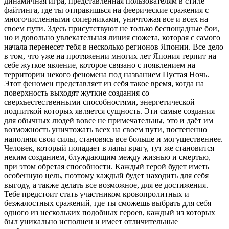
динамичная игра, представленная пользователям в стиле
файтинга, где ты отправишься на феерические сражения с
многочисленными соперниками, уничтожая все и всех на
своем пути. Здесь присутствуют не только беспощадные бои,
но и довольно увлекательная линия сюжета, которая с самого
начала перенесет тебя в несколько регионов Японии. Все дело
в том, что уже на протяжении многих лет Япония терпит на
себе жуткое явление, которое связано с появлением на
территории некого феномена под названием Пустая Ночь.
Этот феномен представляет из себя такое время, когда на
поверхность выходят жуткие создания со
сверхъестественными способностями, энергетической
подпиткой которых является сущность. Эти самые создания
для обычных людей вовсе не примечательны, это и даёт им
возможность уничтожать всех на своем пути, постепенно
наполняя свои силы, становясь все больше и могущественнее.
Человек, который попадает в лапы врагу, тут же становится
неким созданием, блуждающим между жизнью и смертью,
при этом обретая способности. Каждый герой будет иметь
особенную цель, поэтому каждый будет находить для себя
выгоду, а также делать все возможное, для ее достижения.
Тебе предстоит стать участником кровопролитных и
безжалостных сражений, где ты сможешь выбрать для себя
одного из нескольких подобных героев, каждый из которых
был уникально исполнен и имеет отличительные