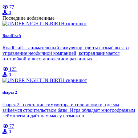
77
0
Последние добавленные
RoadCraft
RoadCraft– занимательный симулятор, где ты возьмёшься за
управление необычной компанией, которая занимается
отстройкой и восстановлением различных…
123
0
shapez 2
shapez 2– сочетание симулятора и головоломки, где мы
займёмся строительством базы. Игра обладает многообразным
геймплеем и даёт нам массу возможно…
77
0