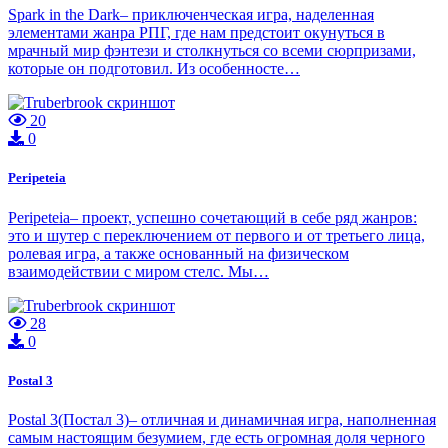
Spark in the Dark– приключенческая игра, наделенная
элементами жанра РПГ, где нам предстоит окунуться в
мрачный мир фэнтези и столкнуться со всеми сюрпризами,
которые он подготовил. Из особенносте…
20
0
Peripeteia
Peripeteia– проект, успешно сочетающий в себе ряд жанров:
это и шутер с переключением от первого и от третьего лица,
ролевая игра, а также основанный на физическом
взаимодействии с миром стелс. Мы…
28
0
Postal 3
Postal 3(Постал 3)– отличная и динамичная игра, наполненная
самым настоящим безумием, где есть огромная доля черного