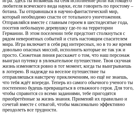
игра. Здесь ты возьмёшь на себя исполнение роли настоящего
любителя всяческого вида науки, если говорить по простому –
ботана. Ты отправишься в научно-фантастический мир,
который необходимо спасти от тотального уничтожения.
Отправляйся вместе с главным героем в шестидесятые года,
посетив небольшую деревушку где-то на территории
Германии. В этом поселении тебе предстоит столкнуться с
рядом невероятных событий и стать настоящим спасителем
мира. Игра включает в себя ряд интересных, но в то же время
довольно опасных миссий, исполнить которые не так уж и
просто. Сюжетная линия расскажет о том, что наш персонаж
выиграл путевку в увлекательное путешествие. Твоя скучная
жизнь изменяется ровно в тот момент, когда ты выигрываешь
в лотерею. В надежде на веселое путешествие ты
отправляешься навстречу приключениям, но ещё не знаешь,
что тебя ждёт впереди. Теперь из самого обычного ученого ты
постепенно будешь превращаться в отважного героя. Для того,
чтобы справится со всеми заданиями, тебе пригодятся
приобретённые за жизнь знания. Применяй их правильно и
сочетай вместе с отвагой, чтобы максимально эффективно
преодолеть все трудности.