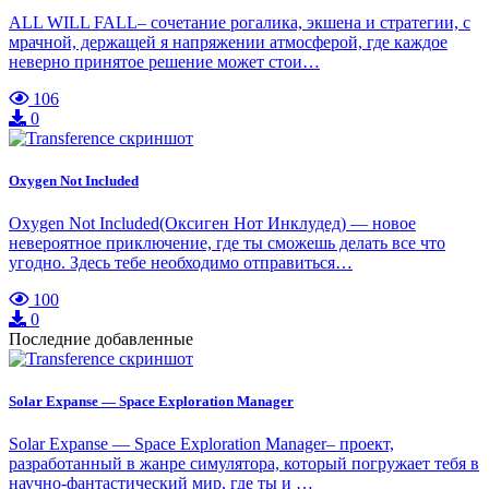
ALL WILL FALL– сочетание рогалика, экшена и стратегии, с
мрачной, держащей я напряжении атмосферой, где каждое
неверно принятое решение может стои…
106
0
Oxygen Not Included
Oxygen Not Included(Оксиген Нот Инклудед) — новое
невероятное приключение, где ты сможешь делать все что
угодно. Здесь тебе необходимо отправиться…
100
0
Последние добавленные
Solar Expanse — Space Exploration Manager
Solar Expanse — Space Exploration Manager– проект,
разработанный в жанре симулятора, который погружает тебя в
научно-фантастический мир, где ты и …