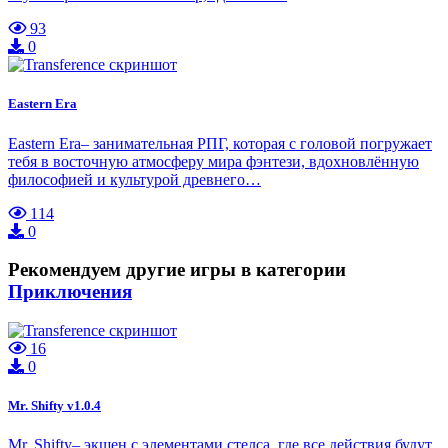
93
0
Eastern Era
Eastern Era– занимательная РПГ, которая с головой погружает
тебя в восточную атмосферу мира фэнтези, вдохновлённую
философией и культурой древнего…
114
0
Рекомендуем другие игры в категории
Приключения
16
0
Mr. Shifty v1.0.4
Mr. Shifty– экшен с элементами стелса, где все действия будут