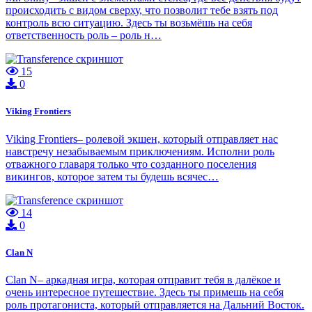
происходить с видом сверху, что позволит тебе взять под
контроль всю ситуацию. Здесь ты возьмёшь на себя
ответственность роль – роль н…
15
0
Viking Frontiers
Viking Frontiers– ролевой экшен, который отправляет нас
навстречу незабываемым приключениям. Исполни роль
отважного главаря только что созданного поселения
викингов, которое затем ты будешь всячес…
14
0
Clan N
Clan N– аркадная игра, которая отправит тебя в далёкое и
очень интересное путешествие. Здесь ты примешь на себя
роль протагониста, который отправляется на Дальний Восток.