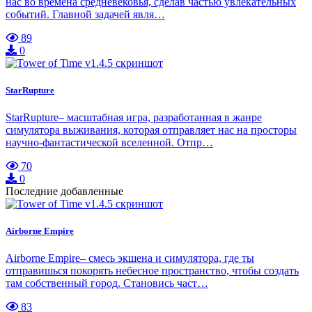
нас во времена средневековья, сделав частью увлекательных
событий. Главной задачей явля…
89
0
StarRupture
StarRupture– масштабная игра, разработанная в жанре
симулятора выживания, которая отправляет нас на просторы
научно-фантастической вселенной. Отпр…
70
0
Последние добавленные
Airborne Empire
Airborne Empire– смесь экшена и симулятора, где ты
отправишься покорять небесное пространство, чтобы создать
там собственный город. Становись част…
83