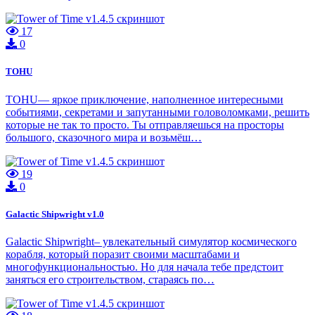
17
0
TOHU
TOHU— яркое приключение, наполненное интересными
событиями, секретами и запутанными головоломками, решить
которые не так то просто. Ты отправляешься на просторы
большого, сказочного мира и возьмёш…
19
0
Galactic Shipwright v1.0
Galactic Shipwright– увлекательный симулятор космического
корабля, который поразит своими масштабами и
многофункциональностью. Но для начала тебе предстоит
заняться его строительством, стараясь по…