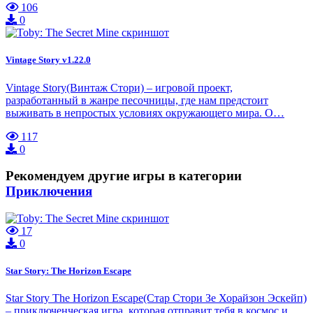
106
0
Vintage Story v1.22.0
Vintage Story(Винтаж Стори) – игровой проект,
разработанный в жанре песочницы, где нам предстоит
выживать в непростых условиях окружающего мира. О…
117
0
Рекомендуем другие игры в категории
Приключения
17
0
Star Story: The Horizon Escape
Star Story The Horizon Escape(Стар Стори Зе Хорайзон Эскейп)
– приключенческая игра, которая отправит тебя в космос и