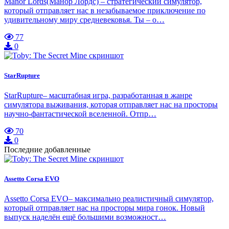
Manor Lords(Манор Лордс) – стратегический симулятор,
который отправляет нас в незабываемое приключение по
удивительному миру средневековья. Ты – о…
77
0
StarRupture
StarRupture– масштабная игра, разработанная в жанре
симулятора выживания, которая отправляет нас на просторы
научно-фантастической вселенной. Отпр…
70
0
Последние добавленные
Assetto Corsa EVO
Assetto Corsa EVO– максимально реалистичный симулятор,
который отправляет нас на просторы мира гонок. Новый
выпуск наделён ещё большими возможност…