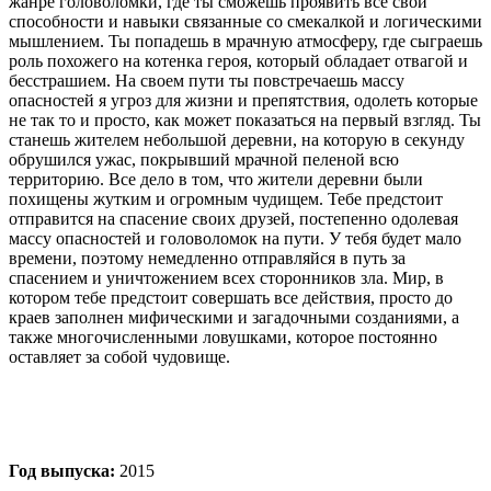
жанре головоломки, где ты сможешь проявить все свои
способности и навыки связанные со смекалкой и логическими
мышлением. Ты попадешь в мрачную атмосферу, где сыграешь
роль похожего на котенка героя, который обладает отвагой и
бесстрашием. На своем пути ты повстречаешь массу
опасностей я угроз для жизни и препятствия, одолеть которые
не так то и просто, как может показаться на первый взгляд. Ты
станешь жителем небольшой деревни, на которую в секунду
обрушился ужас, покрывший мрачной пеленой всю
территорию. Все дело в том, что жители деревни были
похищены жутким и огромным чудищем. Тебе предстоит
отправится на спасение своих друзей, постепенно одолевая
массу опасностей и головоломок на пути. У тебя будет мало
времени, поэтому немедленно отправляйся в путь за
спасением и уничтожением всех сторонников зла. Мир, в
котором тебе предстоит совершать все действия, просто до
краев заполнен мифическими и загадочными созданиями, а
также многочисленными ловушками, которое постоянно
оставляет за собой чудовище.
Год выпуска:
2015