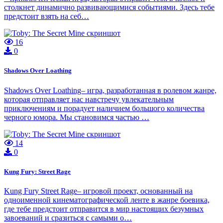
столкнет динамично развивающимися событиями. Здесь тебе
предстоит взять на себ…
16
0
Shadows Over Loathing
Shadows Over Loathing– игра, разработанная в ролевом жанре,
которая отправляет нас навстречу увлекательным
приключениям и порадует наличием большого количества
черного юмора. Мы становимся частью …
14
0
Kung Fury: Street Rage
Kung Fury Street Rage– игровой проект, основанный на
одноименной кинематографической ленте в жанре боевика,
где тебе предстоит отправится в мир настоящих безумных
завоеваний и сразиться с самыми о…