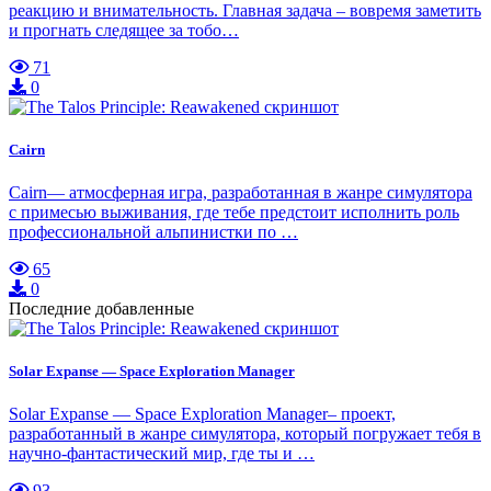
реакцию и внимательность. Главная задача – вовремя заметить
и прогнать следящее за тобо…
71
0
Cairn
Cairn— атмосферная игра, разработанная в жанре симулятора
с примесью выживания, где тебе предстоит исполнить роль
профессиональной альпинистки по …
65
0
Последние добавленные
Solar Expanse — Space Exploration Manager
Solar Expanse — Space Exploration Manager– проект,
разработанный в жанре симулятора, который погружает тебя в
научно-фантастический мир, где ты и …
93