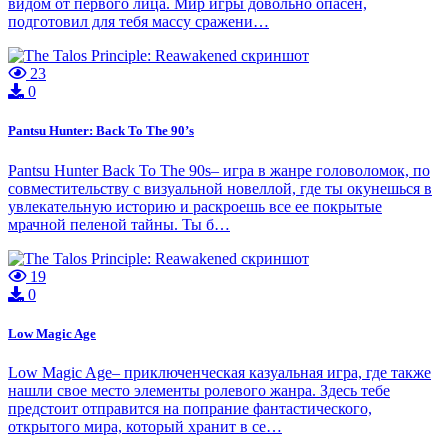
видом от первого лица. Мир игры довольно опасен,
подготовил для тебя массу сражени…
23
0
Pantsu Hunter: Back To The 90’s
Pantsu Hunter Back To The 90s– игра в жанре головоломок, по
совместительству с визуальной новеллой, где ты окунешься в
увлекательную историю и раскроешь все ее покрытые
мрачной пеленой тайны. Ты б…
19
0
Low Magic Age
Low Magic Age– приключенческая казуальная игра, где также
нашли свое место элементы ролевого жанра. Здесь тебе
предстоит отправится на попрание фантастического,
открытого мира, который хранит в се…