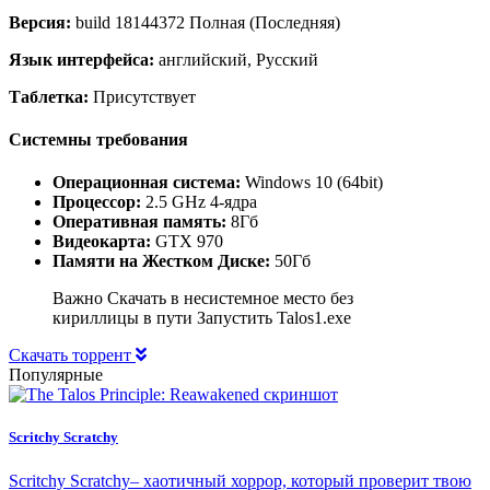
Версия:
build 18144372 Полная (Последняя)
Язык интерфейса:
английский, Русский
Таблетка:
Присутствует
Системны требования
Операционная система:
Windows 10 (64bit)
Процессор:
2.5 GHz 4-ядра
Оперативная память:
8Гб
Видеокарта:
GTX 970
Памяти на Жестком Диске:
50Гб
Важно Скачать в несистемное место без
кириллицы в пути Запустить Talos1.exe
Скачать торрент
Популярные
Scritchy Scratchy
Scritchy Scratchy– хаотичный хоррор, который проверит твою