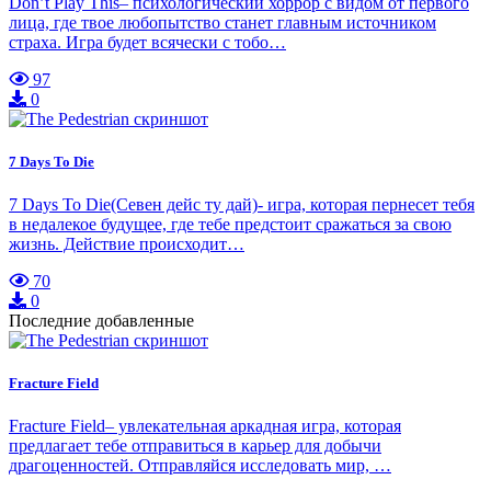
Don’t Play This– психологический хоррор с видом от первого
лица, где твое любопытство станет главным источником
страха. Игра будет всячески с тобо…
97
0
7 Days To Die
7 Days To Die(Севен дейс ту дай)- игра, которая пернесет тебя
в недалекое будущее, где тебе предстоит сражаться за свою
жизнь. Действие происходит…
70
0
Последние добавленные
Fracture Field
Fracture Field– увлекательная аркадная игра, которая
предлагает тебе отправиться в карьер для добычи
драгоценностей. Отправляйся исследовать мир, …