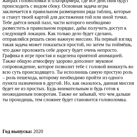
жанрах головоломки и платформера, где все действия будут
происходить с видом сбоку. Основная задача игры
заключается в правильном размещении ряда таблиц, которые
и станут твоей картой для достижения той или иной точки.
Тебе даётся некий пазл, части которого необходимо
разместить в правильном порядке, дабы получить доступ к
следующей локации. Как только дело будет сделано,
отправляйся решать свою важную миссию. На первый взгляд
такая задача может показаться простой, но затем ты поймёшь,
что даже проложить себе дорогу будет очень непросто.
Графика в игре простая и наделена приятной анимацией.
Также общую атмосферу здорово дополнит звуковое
сопровождение, которое позволит тебе с головой вникнуть во
всю суть происходящего. Ты исполнишь самую простую роль
– роль пешехода, которому необходимо пройти из одного
пункта назначения в другой. Но, как оказалось, данная миссия
будет не из простых. Будь внимательным и будь готов к
неожиданным поворотам. Также не забывай, что чем дальше
ты проходишь, тем сложнее будет становится головоломка.
Год выпуска:
2020