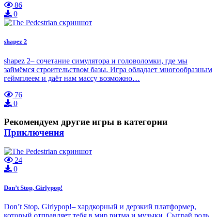
86
0
shapez 2
shapez 2– сочетание симулятора и головоломки, где мы
займёмся строительством базы. Игра обладает многообразным
геймплеем и даёт нам массу возможно…
76
0
Рекомендуем другие игры в категории
Приключения
24
0
Don’t Stop, Girlypop!
Don’t Stop, Girlypop!– хардкорный и дерзкий платформер,
который отправляет тебя в мир ритма и музыки. Сыграй роль