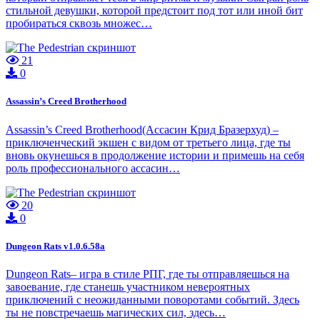
стильной девушки, которой предстоит под тот или иной бит
пробираться сквозь множес…
21
0
Assassin’s Creed Brotherhood
Assassin’s Creed Brotherhood(Ассасин Крид Бразерхуд) –
приключенческий экшен с видом от третьего лица, где ты
вновь окунешься в продолжение истории и примешь на себя
роль профессионального ассасин…
20
0
Dungeon Rats v1.0.6.58a
Dungeon Rats– игра в стиле РПГ, где ты отправляешься на
завоевание, где станешь участником невероятных
приключений с неожиданными поворотами событий. Здесь
ты не повстречаешь магических сил, здесь…