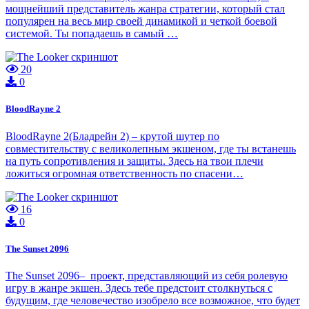
мощнейший представитель жанра стратегии, который стал
популярен на весь мир своей динамикой и четкой боевой
системой. Ты попадаешь в самый …
20
0
BloodRayne 2
BloodRayne 2(Бладрейн 2) – крутой шутер по
совместительству с великолепным экшеном, где ты встанешь
на путь сопротивления и защиты. Здесь на твои плечи
ложиться огромная ответственность по спасени…
16
0
The Sunset 2096
The Sunset 2096– проект, представляющий из себя ролевую
игру в жанре экшен. Здесь тебе предстоит столкнуться с
будущим, где человечество изобрело все возможное, что будет