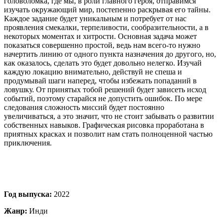
головоломка, где мы, в роли главного героя, отправимся
изучать окружающий мир, постепенно раскрывая его тайны.
Каждое задание будет уникальным и потребует от нас
проявления смекалки, терпеливости, сообразительности, а в
некоторых моментах и хитрости. Основная задача может
показаться совершенно простой, ведь нам всего-то нужно
начертить линию от одного пункта назначения до другого, но,
как оказалось, сделать это будет довольно нелегко. Изучай
каждую локацию внимательно, действуй не спеша и
продумывай шаги наперед, чтобы избежать попаданий в
ловушку. От принятых тобой решений будет зависеть исход
событий, поэтому старайся не допустить ошибок. По мере
следования сложность миссий будет постоянно
увеличиваться, а это значит, что не стоит забывать о развитии
собственных навыков. Графическая рисовка проработана в
приятных красках и позволит нам стать полноценной частью
приключения.
Год выпуска:
2022
Жанр:
Инди