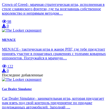
Crown of Greed– мрачная стратегическая игра, исполненная в
стиле славянского фэнтези, где ты возглавишь собственное
королевство и непрямым методом…
98
0
MENACE
MENACE– тактическая игра в жанре РПГ, где тебе предстоит
принять участие в пошаговых сражениях с толпами коварных
оппонентов. Погружайся в мрачную…
122
0
Последние добавленные
Car Dealer Simulator
Car Dealer Simulator– занимательная игра, которая предлагает
нам взять под свой контроль предприятие по продаже
подержанных автомобилей. Заполняй …