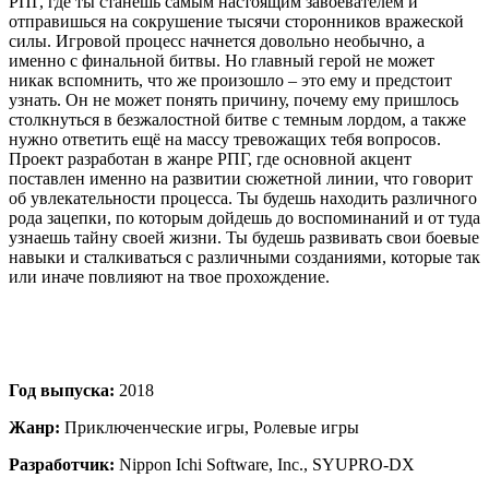
РПГ, где ты станешь самым настоящим завоевателем и
отправишься на сокрушение тысячи сторонников вражеской
силы. Игровой процесс начнется довольно необычно, а
именно с финальной битвы. Но главный герой не может
никак вспомнить, что же произошло – это ему и предстоит
узнать. Он не может понять причину, почему ему пришлось
столкнуться в безжалостной битве с темным лордом, а также
нужно ответить ещё на массу тревожащих тебя вопросов.
Проект разработан в жанре РПГ, где основной акцент
поставлен именно на развитии сюжетной линии, что говорит
об увлекательности процесса. Ты будешь находить различного
рода зацепки, по которым дойдешь до воспоминаний и от туда
узнаешь тайну своей жизни. Ты будешь развивать свои боевые
навыки и сталкиваться с различными созданиями, которые так
или иначе повлияют на твое прохождение.
Год выпуска:
2018
Жанр:
Приключенческие игры, Ролевые игры
Разработчик:
Nippon Ichi Software, Inc., SYUPRO-DX