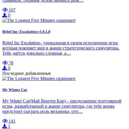
графикой. Первым делом займись разв…
107
0
Rebel Inc: Escalation v1.6.1.0
Rebel Inc Escalation– уникальная в своем исполнении игра,
которая покоряет мир в жанре стратегического симулятора.
Тебе даётся довольно сложная, а…
78
0
Последние добавленные
My Winter Car
My Winter Car(Май Винтер Кар) – продолжение популярной
игры, разработанной в жанре симулятора, где тебе вновь
предстоит сыграть роль механика, отп…
141
1