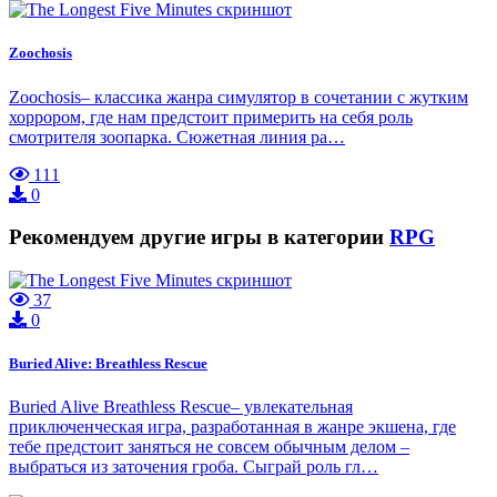
Zoochosis
Zoochosis– классика жанра симулятор в сочетании с жутким
хоррором, где нам предстоит примерить на себя роль
смотрителя зоопарка. Сюжетная линия ра…
111
0
Рекомендуем другие игры в категории
RPG
37
0
Buried Alive: Breathless Rescue
Buried Alive Breathless Rescue– увлекательная
приключенческая игра, разработанная в жанре экшена, где
тебе предстоит заняться не совсем обычным делом –
выбраться из заточения гроба. Сыграй роль гл…