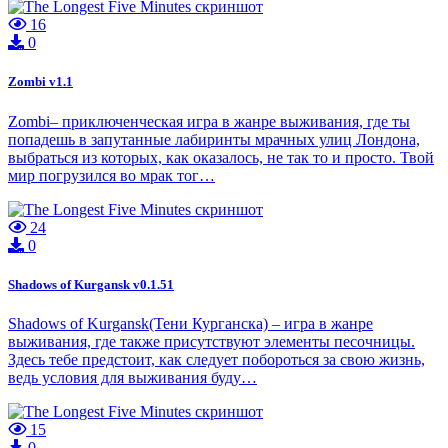
16
0
Zombi v1.1
Zombi– приключенческая игра в жанре выживания, где ты
попадешь в запутанные лабиринты мрачных улиц Лондона,
выбраться из которых, как оказалось, не так то и просто. Твой
мир погрузился во мрак тог…
24
0
Shadows of Kurgansk v0.1.51
Shadows of Kurgansk(Тени Курганска) – игра в жанре
выживания, где также присутствуют элементы песочницы.
Здесь тебе предстоит, как следует побороться за свою жизнь,
ведь условия для выживания буду…
15
0