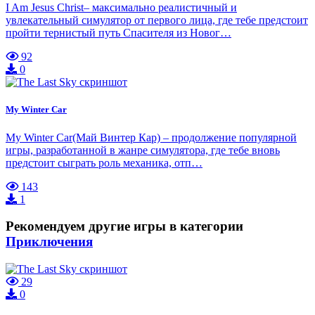
I Am Jesus Christ– максимально реалистичный и
увлекательный симулятор от первого лица, где тебе предстоит
пройти тернистый путь Спасителя из Новог…
92
0
My Winter Car
My Winter Car(Май Винтер Кар) – продолжение популярной
игры, разработанной в жанре симулятора, где тебе вновь
предстоит сыграть роль механика, отп…
143
1
Рекомендуем другие игры в категории
Приключения
29
0