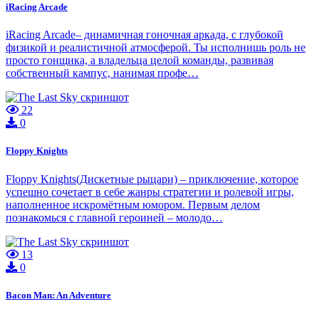
iRacing Arcade
iRacing Arcade– динамичная гоночная аркада, с глубокой
физикой и реалистичной атмосферой. Ты исполнишь роль не
просто гонщика, а владельца целой команды, развивая
собственный кампус, нанимая профе…
22
0
Floppy Knights
Floppy Knights(Дискетные рыцари) – приключение, которое
успешно сочетает в себе жанры стратегии и ролевой игры,
наполненное искромётным юмором. Первым делом
познакомься с главной героиней – молодо…
13
0
Bacon Man: An Adventure