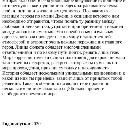
которая включает в себя унокальное визуальное исполнение и
интересную сюжетную линию. Здесь затрагиваются темы
любви, потери и жизненных ценностях. Познакомься с
главным героем по имени Джейк, в сознание которого нам
необходимо отправится, чтобы понять ту разницу между
любовью и ненавистью, утратой и приобретением и наконец
между жизнью и смертью. Это своеобразная визуальная
одиссея, которая проведет нас по миру с таинственной
атмосферой и затронет очень важные переживания главного
героя. Линия сюжета обладает многочисленными
ответвлениями и по какому пути пойти, решать лишь тебе.
Мир сюрреалистических снов подготовил для игрока не мало
таинственных секретов, раскрыть которые ты сумеешь по
мере прохождения, проявив смекалку и находчивость.
История обладает несколькими уникальными концовками и к
какой из них ты приедешь, зависит лишь от принятых тобой
решений. Такая особенность позволит тебе пройти по
нескольким линиям сюжета и ещё больше провести
свободного времени в игре.
Год выпуска:
2020