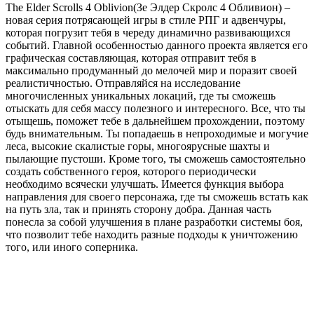
The Elder Scrolls 4 Oblivion(Зе Элдер Скролс 4 Обливион) –
новая серия потрясающей игры в стиле РПГ и адвенчуры,
которая погрузит тебя в череду динамично развивающихся
событий. Главной особенностью данного проекта является его
графическая составляющая, которая отправит тебя в
максимально продуманный до мелочей мир и поразит своей
реалистичностью. Отправляйся на исследование
многочисленных уникальных локаций, где ты сможешь
отыскать для себя массу полезного и интересного. Все, что ты
отыщешь, поможет тебе в дальнейшем прохождении, поэтому
будь внимательным. Ты попадаешь в непроходимые и могучие
леса, высокие скалистые горы, многоярусные шахты и
пылающие пустоши. Кроме того, ты сможешь самостоятельно
создать собственного героя, которого периодически
необходимо всячески улучшать. Имеется функция выбора
направления для своего персонажа, где ты сможешь встать как
на путь зла, так и принять сторону добра. Данная часть
понесла за собой улучшения в плане разработки системы боя,
что позволит тебе находить разные подходы к уничтожению
того, или иного соперника.