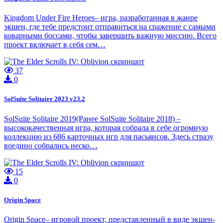
Kingdom Under Fire Heroes– игра, разработанная в жанре
экшен, где тебе предстоит отправиться на сражение с самыми
коварными боссами, чтобы завершить важную миссию. Всего
проект включает в себя сем…
37
0
SolSuite Solitaire 2023 v23.2
SolSuite Solitaire 2019(Ранее SolSuite Solitaire 2018) –
высококачественная игра, которая собрала в себе огромную
коллекцию из 686 карточных игр для пасьянсов. Здесь стразу
воедино собрались неско…
15
0
Origin Space
Origin Space– игровой проект, представленный в виде экшен-