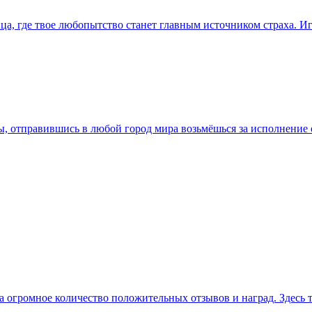
ица, где твое любопытство станет главным источником страха. И
ты, отправившись в любой город мира возьмёшься за исполнение
ла огромное количество положительных отзывов и наград. Здесь 