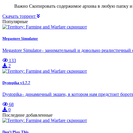
Важно Скопировать содержимое архива в любую папку и
Скачать торрент
Популярные
Megastore Simulator
Megastore Simulator– занимательный и довольно реалистичный с
133
2
Dystopika v1.7.7
Dystopika– динамичный экшен, в котором нам предстоит борот
68
0
Последние добавленные
Don’t Play This