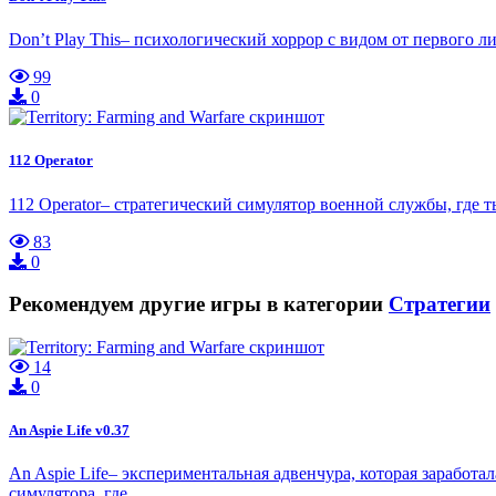
Don’t Play This– психологический хоррор с видом от первого л
99
0
112 Operator
112 Operator– стратегический симулятор военной службы, где 
83
0
Рекомендуем другие игры в категории
Стратегии
14
0
An Aspie Life v0.37
An Aspie Life– экспериментальная адвенчура, которая заработа
симулятора, где …