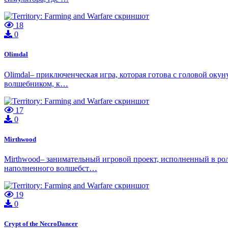
18
0
Olimdal
Olimdal– приключенческая игра, которая готова с головой окун
волшебником, к…
17
0
Mirthwood
Mirthwood– занимательный игровой проект, исполненный в рол
наполненного волшебст…
19
0
Crypt of the NecroDancer